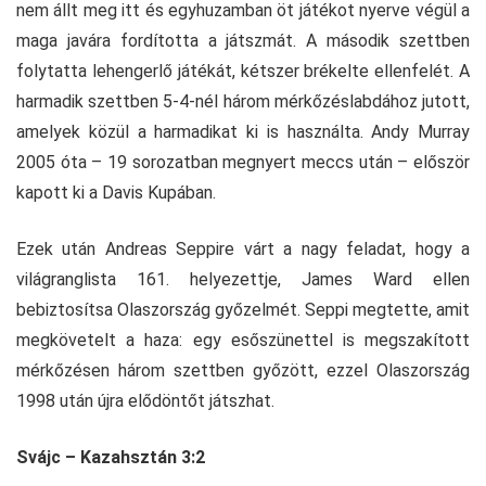
nem állt meg itt és egyhuzamban öt játékot nyerve végül a
maga javára fordította a játszmát. A második szettben
folytatta lehengerlő játékát, kétszer brékelte ellenfelét. A
harmadik szettben 5-4-nél három mérkőzéslabdához jutott,
amelyek közül a harmadikat ki is használta. Andy Murray
2005 óta – 19 sorozatban megnyert meccs után – először
kapott ki a Davis Kupában.
Ezek után Andreas Seppire várt a nagy feladat, hogy a
világranglista 161. helyezettje, James Ward ellen
bebiztosítsa Olaszország győzelmét. Seppi megtette, amit
megkövetelt a haza: egy esőszünettel is megszakított
mérkőzésen három szettben győzött, ezzel Olaszország
1998 után újra elődöntőt játszhat.
Svájc – Kazahsztán 3:2