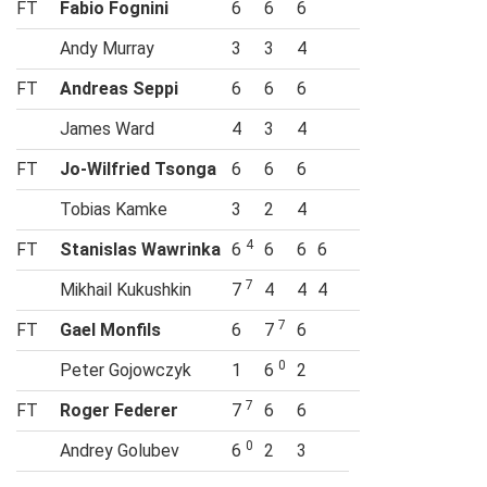
FT
Fabio Fognini
6
6
6
Andy Murray
3
3
4
FT
Andreas Seppi
6
6
6
James Ward
4
3
4
FT
Jo-Wilfried Tsonga
6
6
6
Tobias Kamke
3
2
4
4
FT
Stanislas Wawrinka
6
6
6
6
7
Mikhail Kukushkin
7
4
4
4
7
FT
Gael Monfils
6
7
6
0
Peter Gojowczyk
1
6
2
7
FT
Roger Federer
7
6
6
0
Andrey Golubev
6
2
3