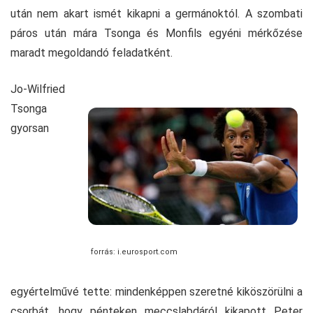
után nem akart ismét kikapni a germánoktól. A szombati
páros után mára Tsonga és Monfils egyéni mérkőzése
maradt megoldandó feladatként.
Jo-Wilfried
Tsonga
gyorsan
forrás: i.eurosport.com
egyértelművé tette: mindenképpen szeretné kiköszörülni a
csorbát, hogy pénteken meccslabdáról kikapott Peter