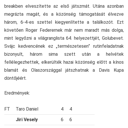
breakben elveszítette az első játszmát. Utána azonban
megrázta magát, és a közönség támogatását élvezve
három, 6-4-es szettel kiegyenlítette a találkozót. Ezt
követően Roger Federernek már nem maradt más dolga,
mint legyőzni a világranglista 64. helyezettjét, Golubevet.
Svájc kedvencének ez „természetesen” rutinfeladatnak
bizonyult, három sima szett után a helvétek
fellélegezhettek, elkerülték hazai közönség előtt a kínos
blamát és Olaszországgal játszhatnak a Davis Kupa
döntőjéért.
Eredmények:
FT
Taro Daniel
4
4
Jiri Vesely
6
6