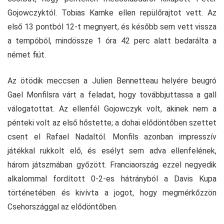
Gojowczyktól. Tobias Kamke ellen repülőrajtot vett. Az
első 13 pontból 12-t megnyert, és később sem vett vissza
a tempóból, mindössze 1 óra 42 perc alatt bedarálta a
német fiút.
Az ötödik meccsen a Julien Bennetteau helyére beugró
Gael Monfilsra várt a feladat, hogy továbbjuttassa a gall
válogatottat. Az ellenfél Gojowczyk volt, akinek nem a
pénteki volt az első hőstette; a dohai elődöntőben szettet
csent el Rafael Nadaltól. Monfils azonban impresszív
játékkal rukkolt elő, és esélyt sem adva ellenfelének,
három játszmában győzött. Franciaország ezzel negyedik
alkalommal fordított 0-2-es hátrányból a Davis Kupa
történetében és kivívta a jogot, hogy megmérkőzzön
Csehországgal az elődöntőben.