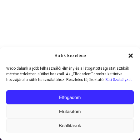
Sütik kezelése
Weboldalunk a jobb felhasználói élmény és a látogatottsági statisztikák
mérése érdekében sütiket használ. Az „Elfogadom” gombra kattintva
hozzájárul a sütik használatához. Részletes tájékoztató:
Süti Szabályzat
Elfogadom
Elutasítom
Beállítások
Minden jog fenntartva © 2013-2026
Teniszvilag.com
|
Impresszum
|
Adatvédelmi Tájékoztató
|
Süti Szabályzat