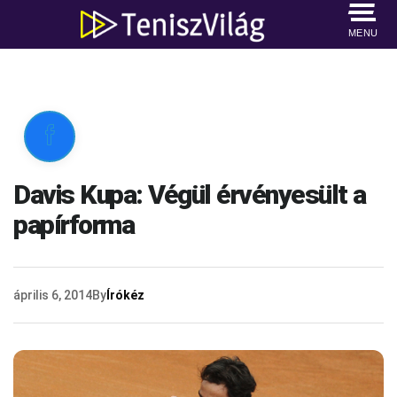
MENU

Davis Kupa: Végül érvényesült a
papírforma
április 6, 2014
By
Írókéz