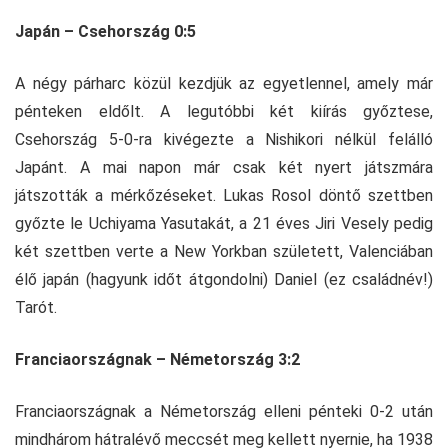
Japán – Csehország 0:5
A négy párharc közül kezdjük az egyetlennel, amely már
pénteken eldőlt. A legutóbbi két kiírás győztese,
Csehország 5-0-ra kivégezte a Nishikori nélkül felálló
Japánt. A mai napon már csak két nyert játszmára
játszották a mérkőzéseket. Lukas Rosol döntő szettben
győzte le Uchiyama Yasutakát, a 21 éves Jiri Vesely pedig
két szettben verte a New Yorkban született, Valenciában
élő japán (hagyunk időt átgondolni) Daniel (ez családnév!)
Tarót.
Franciaországnak – Németország 3:2
Franciaországnak a Németország elleni pénteki 0-2 után
mindhárom hátralévő meccsét meg kellett nyernie, ha 1938