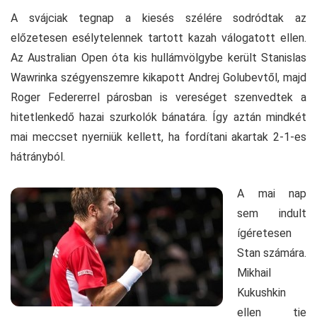
A svájciak tegnap a kiesés szélére sodródtak az
előzetesen esélytelennek tartott kazah válogatott ellen.
Az Australian Open óta kis hullámvölgybe került Stanislas
Wawrinka szégyenszemre kikapott Andrej Golubevtől, majd
Roger Federerrel párosban is vereséget szenvedtek a
hitetlenkedő hazai szurkolók bánatára. Így aztán mindkét
mai meccset nyerniük kellett, ha fordítani akartak 2-1-es
hátrányból.
A mai nap
sem indult
ígéretesen
Stan számára.
Mikhail
Kukushkin
ellen tie