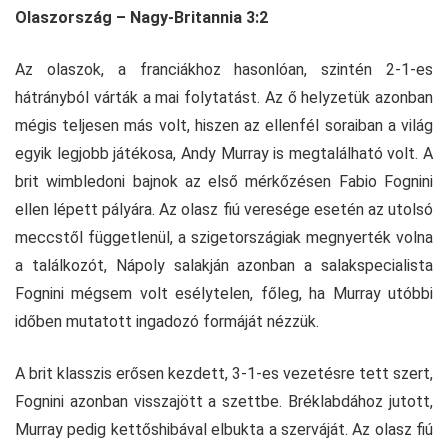
Olaszország – Nagy-Britannia 3:2
Az olaszok, a franciákhoz hasonlóan, szintén 2-1-es
hátrányból várták a mai folytatást. Az ő helyzetük azonban
mégis teljesen más volt, hiszen az ellenfél soraiban a világ
egyik legjobb játékosa, Andy Murray is megtalálható volt. A
brit wimbledoni bajnok az első mérkőzésen Fabio Fognini
ellen lépett pályára. Az olasz fiú veresége esetén az utolsó
meccstől függetlenül, a szigetországiak megnyerték volna
a találkozót, Nápoly salakján azonban a salakspecialista
Fognini mégsem volt esélytelen, főleg, ha Murray utóbbi
időben mutatott ingadozó formáját nézzük.
A brit klasszis erősen kezdett, 3-1-es vezetésre tett szert,
Fognini azonban visszajött a szettbe. Bréklabdához jutott,
Murray pedig kettőshibával elbukta a szerváját. Az olasz fiú