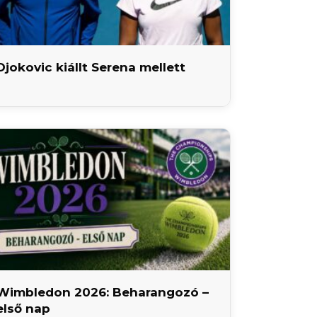
Djokovic kiállt Serena mellett
Wimbledon 2026: Beharangozó –
első nap