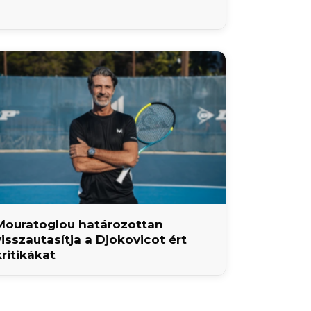
Mouratoglou határozottan
visszautasítja a Djokovicot ért
kritikákat