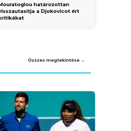
Mouratoglou határozottan
visszautasítja a Djokovicot ért
kritikákat
Összes megtekintése →