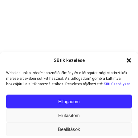
Sütik kezelése
Weboldalunk a jobb felhasználói élmény és a látogatottsági statisztikák
mérése érdekében sütiket használ. Az „Elfogadom” gombra kattintva
hozzájárul a sütik használatához. Részletes tájékoztató:
Süti Szabályzat
Elfogadom
Elutasítom
Beállítások
Minden jog fenntartva © 2013-2026
Teniszvilag.com
|
Impresszum
|
Adatvédelmi Tájékoztató
|
Süti Szabályzat