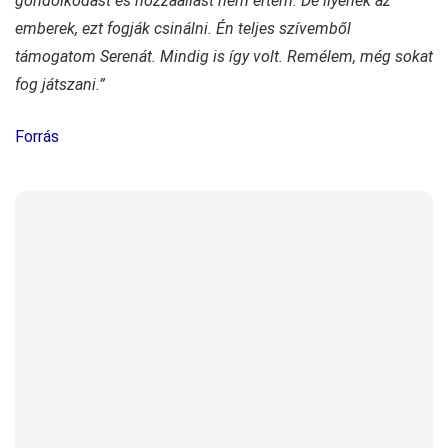
gondolkodást és hozzáállást nem értem. De ilyenek az
emberek, ezt fogják csinálni. Én teljes szívemből
támogatom Serenát. Mindig is így volt. Remélem, még sokat
fog játszani.”
Forrás