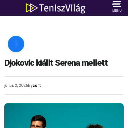
MENU

Djokovic kiállt Serena mellett
július 2, 2026
By
cort