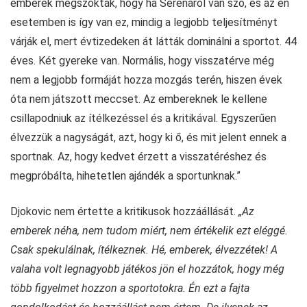
emberek megszokták, hogy ha Serenáról van szó, és az én
esetemben is így van ez, mindig a legjobb teljesítményt
várják el, mert évtizedeken át látták dominálni a sportot. 44
éves. Két gyereke van. Normális, hogy visszatérve még
nem a legjobb formáját hozza mozgás terén, hiszen évek
óta nem játszott meccset. Az embereknek le kellene
csillapodniuk az ítélkezéssel és a kritikával. Egyszerűen
élvezzük a nagyságát, azt, hogy ki ő, és mit jelent ennek a
sportnak. Az, hogy kedvet érzett a visszatéréshez és
megpróbálta, hihetetlen ajándék a sportunknak.”
Djokovic nem értette a kritikusok hozzáállását.
„Az
emberek néha, nem tudom miért, nem értékelik ezt eléggé.
Csak spekulálnak, ítélkeznek. Hé, emberek, élvezzétek! A
valaha volt legnagyobb játékos jön el hozzátok, hogy még
több figyelmet hozzon a sportotokra. Én ezt a fajta