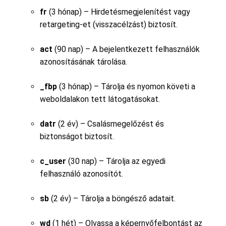
fr
(3 hónap) – Hirdetésmegjelenítést vagy
retargeting-et (visszacélzást) biztosít.
act
(90 nap) – A bejelentkezett felhasználók
azonosításának tárolása.
_fbp
(3 hónap) – Tárolja és nyomon követi a
weboldalakon tett látogatásokat.
datr
(2 év) – Csalásmegelőzést és
biztonságot biztosít.
c_user
(30 nap) – Tárolja az egyedi
felhasználó azonosítót.
sb
(2 év) – Tárolja a böngésző adatait.
wd
(1 hét) – Olvassa a képernyőfelbontást az