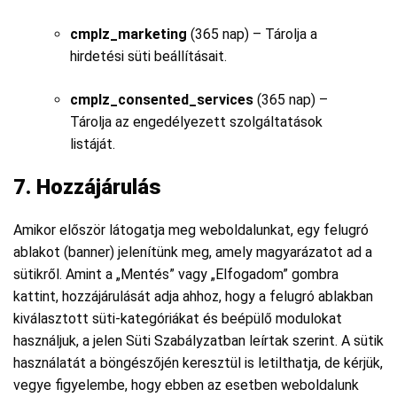
cmplz_marketing
(365 nap) – Tárolja a
hirdetési süti beállításait.
cmplz_consented_services
(365 nap) –
Tárolja az engedélyezett szolgáltatások
listáját.
7. Hozzájárulás
Amikor először látogatja meg weboldalunkat, egy felugró
ablakot (banner) jelenítünk meg, amely magyarázatot ad a
sütikről. Amint a „Mentés” vagy „Elfogadom” gombra
kattint, hozzájárulását adja ahhoz, hogy a felugró ablakban
kiválasztott süti-kategóriákat és beépülő modulokat
használjuk, a jelen Süti Szabályzatban leírtak szerint. A sütik
használatát a böngészőjén keresztül is letilthatja, de kérjük,
vegye figyelembe, hogy ebben az esetben weboldalunk