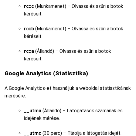
rc::c
(Munkamenet) – Olvassa és szűri a botok
kéréseit.
rc::b
(Munkamenet) – Olvassa és szűri a botok
kéréseit.
rc::a
(Állandó) – Olvassa és szűri a botok
kéréseit.
Google Analytics (Statisztika)
A Google Analytics-et használjuk a weboldal statisztikáinak
mérésére.
__utma
(Állandó) – Látogatások számának és
idejének mérése.
__utmc
(30 perc) – Tárolja a látogatás idejét.