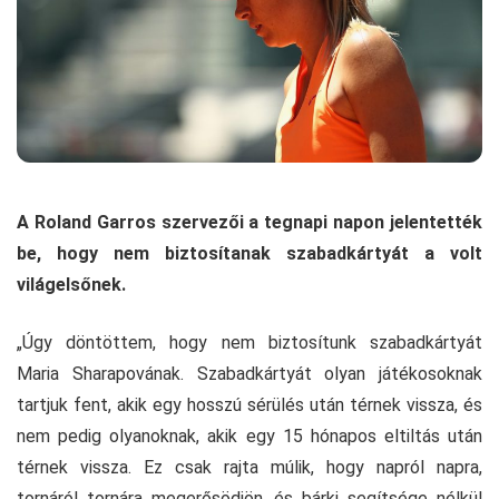
A Roland Garros szervezői a tegnapi napon jelentették
be, hogy nem biztosítanak szabadkártyát a volt
világelsőnek.
„Úgy döntöttem, hogy nem biztosítunk szabadkártyát
Maria Sharapovának. Szabadkártyát olyan játékosoknak
tartjuk fent, akik egy hosszú sérülés után térnek vissza, és
nem pedig olyanoknak, akik egy 15 hónapos eltiltás után
térnek vissza. Ez csak rajta múlik, hogy napról napra,
tornáról tornára megerősödjön, és bárki segítsége nélkül