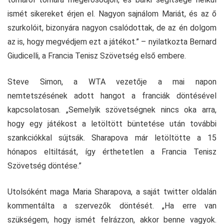
ismét sikereket érjen el. Nagyon sajnálom Mariát, és az ő
szurkolóit, bizonyára nagyon csalódottak, de az én dolgom
az is, hogy megvédjem ezt a játékot.” – nyilatkozta Bernard
Giudicelli, a Francia Tenisz Szövetség első embere.
Steve Simon, a WTA vezetője a mai napon
nemtetszésének adott hangot a franciák döntésével
kapcsolatosan. „Semelyik szövetségnek nincs oka arra,
hogy egy játékost a letöltött büntetése után további
szankciókkal sújtsák. Sharapova már letöltötte a 15
hónapos eltiltását, így érthetetlen a Francia Tenisz
Szövetség döntése.”
Utolsóként maga Maria Sharapova, a saját twitter oldalán
kommentálta a szervezők döntését. „Ha erre van
szükségem, hogy ismét felrázzon, akkor benne vagyok.