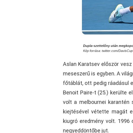
Dupla-szettelőny után megkopot
Kép forrása: twitter.com/DavisCup
Aslan Karatsev először vesz 
meseszerű is egyben. A világr
főtáblát, ott pedig ráadásul
Benoit Paire-t (25.) kerülte
volt a melbournei karantén
kiejtésével vétette magát 
kiugró eredmény volt. 1996 ó
negyeddöntőbe jut.