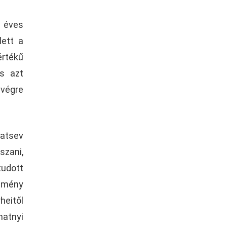
7 éves
lett a
rtékű
és azt
 végre
ratsev
szani,
tudott
edmény
heitől
natnyi