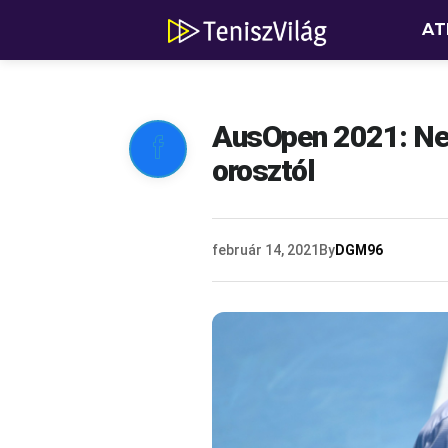
AT
AusOpen 2021: Neg

orosztól
február 14, 2021
By
DGM96