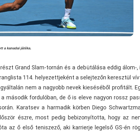
t a kanadai játéka.
részt Grand Slam-tornán és a debütálása eddig álom-, i
anglista 114. helyezettjeként a selejtezőn keresztül vívt
 egyáltalán nem a nagyobb nevek kieséséből profitált. E
 el a második fordulóban, de ő is eleve nagyon rossz pa
 során. Karatsev a harmadik körben Diego Schwartzma
először észre, most pedig bebizonyította, hogy az n
ta az ő első teniszező, aki karrierje legelső GS-én rö