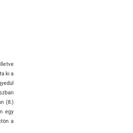
lletve
a ki a
gyedül
sszban
n (8.)
em egy
gtön a