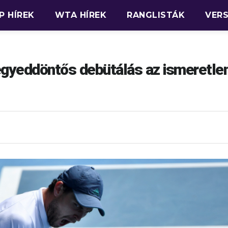
P HÍREK
WTA HÍREK
RANGLISTÁK
VER
yeddöntős debütálás az ismeretle