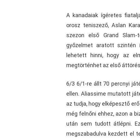
A kanadaiak ígéretes fiatalj
orosz teniszező, Aslan Kar
szezon első Grand Slam-to
győzelmet aratott szintén í
lehetett hinni, hogy az el
megtörténhet az első áttörés
6/3 6/1-re állt 70 percnyi j
ellen. Aliassime mutatott ját
az tudja, hogy elképesztő er
még felnőni ehhez, azon a b
után sem tudott átlépni. Ezu
megszabadulva kezdett el teni