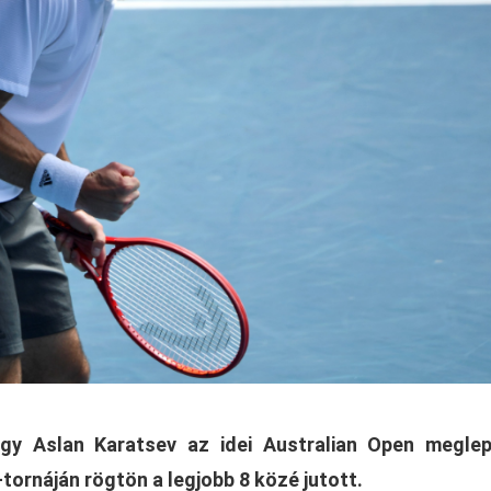
gy Aslan Karatsev az idei Australian Open meglep
tornáján rögtön a legjobb 8 közé jutott.