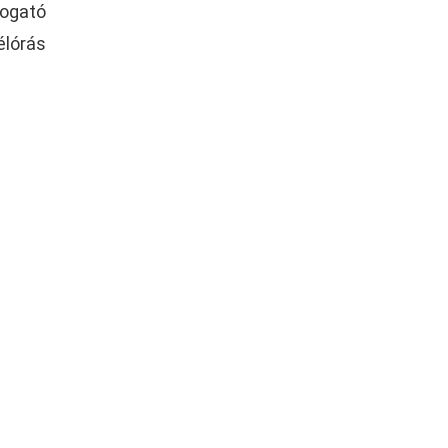
ogató
élórás