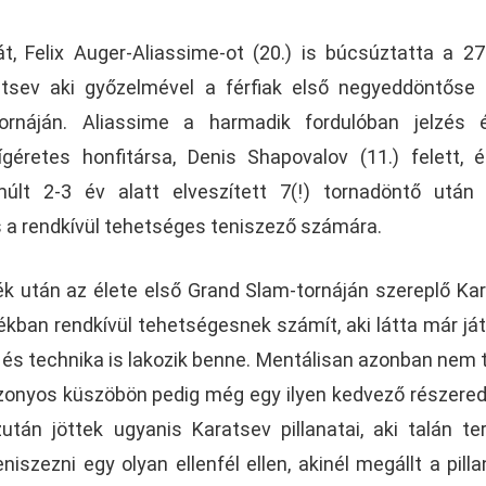
át, Felix Auger-Aliassime-ot (20.) is búcsúztatta a 2
atsev aki győzelmével a férfiak első negyeddöntőse 
rnáján. Aliassime a harmadik fordulóban jelzés é
géretes honfitársa, Denis Shapovalov (11.) felett, 
múlt 2-3 év alatt elveszített 7(!) tornadöntő után
 a rendkívül tehetséges teniszező számára.
áték után az élete első Grand Slam-tornáján szereplő Ka
ékban rendkívül tehetségesnek számít, aki látta már ját
ő és technika is lakozik benne. Mentálisan azonban nem 
izonyos küszöbön pedig még egy ilyen kedvező részer
tán jöttek ugyanis Karatsev pillanatai, aki talán ter
szezni egy olyan ellenfél ellen, akinél megállt a pilla