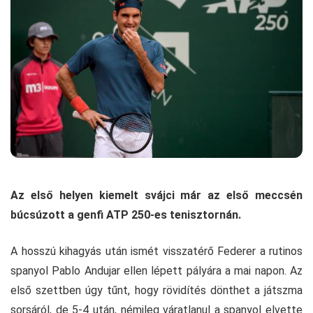
Az első helyen kiemelt svájci már az első meccsén
búcsúzott a genfi ATP 250-es tenisztornán.
A hosszú kihagyás után ismét visszatérő Federer a rutinos
spanyol Pablo Andujar ellen lépett pályára a mai napon. Az
első szettben úgy tűnt, hogy rövidítés dönthet a játszma
sorsáról, de 5-4 után, némileg váratlanul a spanyol elvette