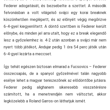
Federer adogatását, és bezsebelte a szettet. A második
felvonásban a volt világelső svájci egy korai breaknek
köszönhetően meglépett, és az előnyét végig megőrizve
6-4-gyel kiegyenlített. A döntő szettben is Federer került
előnybe, és minden jel arra utalt, hogy ez a break elegendő
lesz a győzelemhez is. 4-2 után azonban a svájci már nem
nyert több játékot, Andujar pedig 1 óra 54 perc játék után
6-4-gyel lezárta a meccset.
Így tehát egészen biztosan elmarad a Fucsovics – Federer
összecsapás, de a spanyol győzelmével talán nagyobb
esélye lehet a magyar teniszezőnek az elődöntőbe jutásra.
Federer pedig alighanem sikeresebb visszatérésre
számított, ha a menetrendjén nem változtat, akkor
legközelebb a Roland Garros-on láthatjuk ismét.