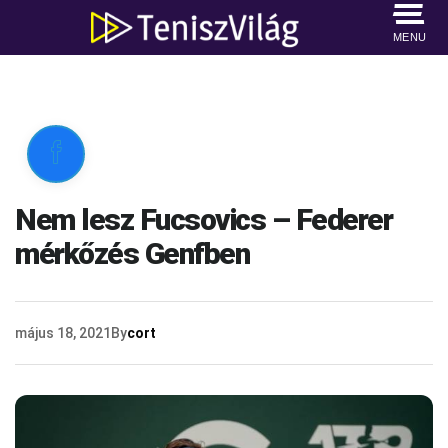
MENU

Nem lesz Fucsovics – Federer
mérkőzés Genfben
május 18, 2021
By
cort