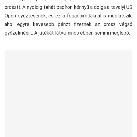
oroszt). A nyolcig tehát papíron könnyű a dolga a tavalyi US
Open győztesének, és ez a fogadóirodáknál is meglátszik,
ahol egyre kevesebb pénzt fizetnek az orosz végső
győzelméért. A játékát látva, nincs ebben semmi meglepő.