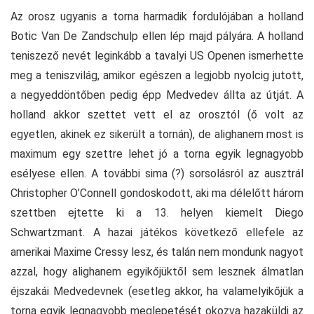
Az orosz ugyanis a torna harmadik fordulójában a holland
Botic Van De Zandschulp ellen lép majd pályára. A holland
teniszező nevét leginkább a tavalyi US Openen ismerhette
meg a teniszvilág, amikor egészen a legjobb nyolcig jutott,
a negyeddöntőben pedig épp Medvedev állta az útját. A
holland akkor szettet vett el az orosztól (ő volt az
egyetlen, akinek ez sikerült a tornán), de alighanem most is
maximum egy szettre lehet jó a torna egyik legnagyobb
esélyese ellen. A további sima (?) sorsolásról az ausztrál
Christopher O’Connell gondoskodott, aki ma délelőtt három
szettben ejtette ki a 13. helyen kiemelt Diego
Schwartzmant. A hazai játékos következő ellefele az
amerikai Maxime Cressy lesz, és talán nem mondunk nagyot
azzal, hogy alighanem egyikőjüktől sem lesznek álmatlan
éjszakái Medvedevnek (esetleg akkor, ha valamelyikőjük a
torna egyik legnagyobb meglepetését okozva hazaküldi az