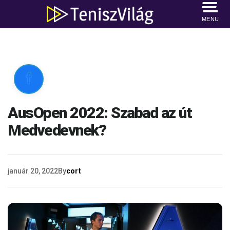
MENU

AusOpen 2022: Szabad az út
Medvedevnek?
január 20, 2022
By
cort