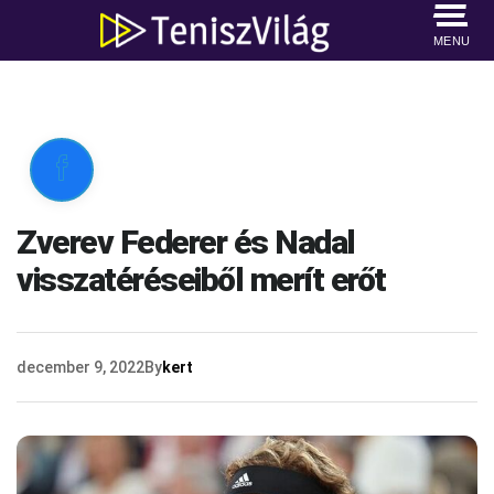
MENU

Zverev Federer és Nadal
visszatéréseiből merít erőt
december 9, 2022
By
kert