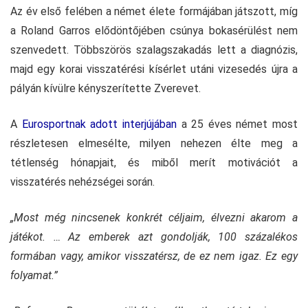
Az év első felében a német élete formájában játszott, míg
a Roland Garros elődöntőjében csúnya bokasérülést nem
szenvedett. Többszörös szalagszakadás lett a diagnózis,
majd egy korai visszatérési kísérlet utáni vizesedés újra a
pályán kívülre kényszerítette Zverevet.
A
Eurosportnak adott interjújában
a 25 éves német most
részletesen elmesélte, milyen nehezen élte meg a
tétlenség hónapjait, és miből merít motivációt a
visszatérés nehézségei során.
„Most még nincsenek konkrét céljaim, élvezni akarom a
játékot. … Az emberek azt gondolják, 100 százalékos
formában vagy, amikor visszatérsz, de ez nem igaz. Ez egy
folyamat.”