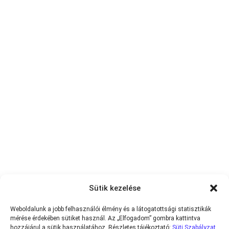
Sütik kezelése
Weboldalunk a jobb felhasználói élmény és a látogatottsági statisztikák
mérése érdekében sütiket használ. Az „Elfogadom” gombra kattintva
hozzájárul a sütik használatához. Részletes tájékoztató:
Süti Szabályzat