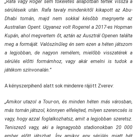
„Rafa vagy Roger sem tökéletes állapotban tértek vissza a
sérüléseik után. Rafa tavaly mindenkitől kikapott az Abu-
Dhabi tornán, majd nem sokkal később megnyerte az
Australian Opent. Ugyanez volt Rogerrel a 2017-es Hopman
Kupán, ahol megvertem őt, aztán az Ausztrál Openen találta
meg a formáját. Valószínűleg én sem ezen a héten játszom
a legjobban, de nagyon remélem, mielőbb visszatérek a
sérülés előtti formámhoz, vagy akár emelni is tudok a
játékom színvonalán.”
A kényszerpihenő alatt sok mindenre rájött Zverev:
„Amikor utazol a Tour-on, és minden héten más városban,
más tornán játszol, könnyen elfelejted, milyen szerencsés is
vagy, hogy azzal foglalkozhatsz, amit a legjobban szeretsz.
Teniszező vagy, aki a legnagyobb stadionokban 20 000
ember előtt játszhat. Így amikor egy sérülés miatt hét