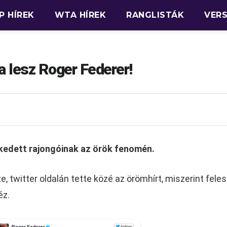
P HÍREK
WTA HÍREK
RANGLISTÁK
VER
 lesz Roger Federer!
kedett rajongóinak az örök fenomén.
e, twitter oldalán tette közé az örömhírt, miszerint fele
éz.