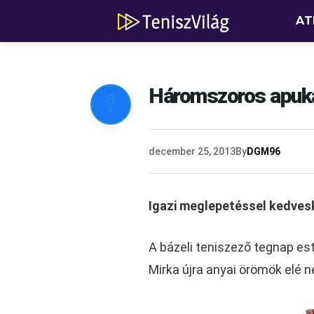
AT
Háromszoros apuka

december 25, 2013
By
DGM96
Igazi meglepetéssel kedves
A bázeli teniszező tegnap est
Mirka újra anyai örömök elé n