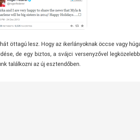
hát öttagú lesz. Hogy az ikerlányoknak öccse vagy húga
dése, de egy biztos, a svájci versenyzővel legközeleb
nk találkozni az új esztendőben.