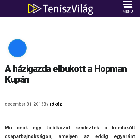
MENU

A házigazda elbukott a Hopman
Kupán
december 31, 2013
By
Írókéz
Ma csak egy találkozót rendeztek a koedukált
csapatbajnokságon, amelyen az eddig egyaránt