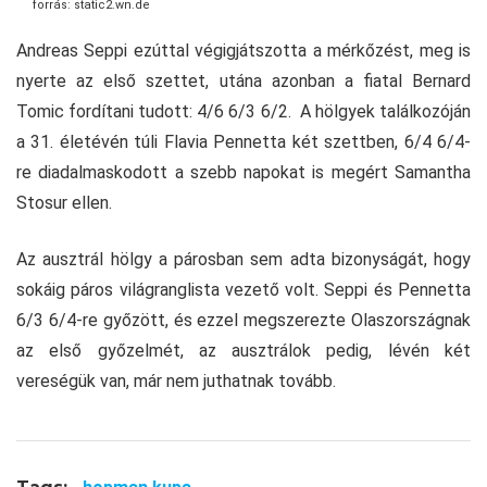
forrás: static2.wn.de
Andreas Seppi ezúttal végigjátszotta a mérkőzést, meg is
nyerte az első szettet, utána azonban a fiatal Bernard
Tomic fordítani tudott: 4/6 6/3 6/2. A hölgyek találkozóján
a 31. életévén túli Flavia Pennetta két szettben, 6/4 6/4-
re diadalmaskodott a szebb napokat is megért Samantha
Stosur ellen.
Az ausztrál hölgy a párosban sem adta bizonyságát, hogy
sokáig páros világranglista vezető volt. Seppi és Pennetta
6/3 6/4-re győzött, és ezzel megszerezte Olaszországnak
az első győzelmét, az ausztrálok pedig, lévén két
vereségük van, már nem juthatnak tovább.