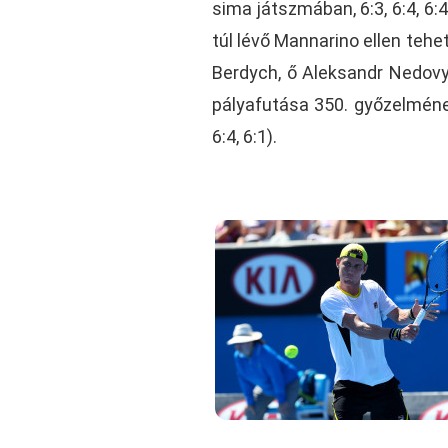
sima játszmában, 6:3, 6:4, 6:
túl lévő Mannarino ellen tehe
Berdych, ő Aleksandr Nedovyes
pályafutása 350. győzelmének
6:4, 6:1).