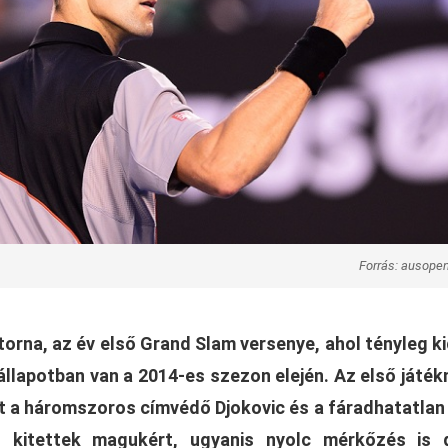
Forrás: ausope
orna, az év első Grand Slam versenye, ahol tényleg ki
i állapotban van a 2014-es szezon elején. Az első játé
t a háromszoros címvédő Djokovic és a fáradhatatlan
is kitettek magukért, ugyanis nyolc mérkőzés is 