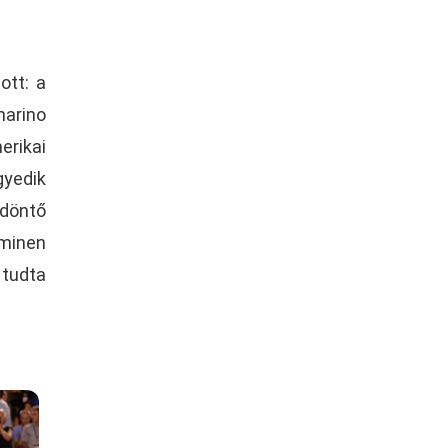
ott: a
narino
erikai
gyedik
 döntő
eminen
 tudta