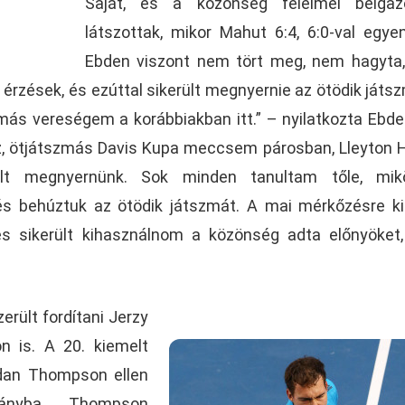
Saját, és a közönség félelmei beigazo
látszottak, mikor Mahut 6:4, 6:0-val egyenl
Ebden viszont nem tört meg, nem hagyta
 érzések, és ezúttal sikerült megnyernie az ötödik játs
zmás vereségem a korábbiakban itt.” – nyilatkozta Ebde
éz, ötjátszmás Davis Kupa meccsem párosban, Lleyton 
rült megnyernünk. Sok minden tanultam tőle, mik
s behúztuk az ötödik játszmát. A mai mérkőzésre ki
 és sikerült kihasználnom a közönség adta előnyöket
erült fordítani Jerzy
n is. A 20. kiemelt
ordan Thompson ellen
rányba. Thompson