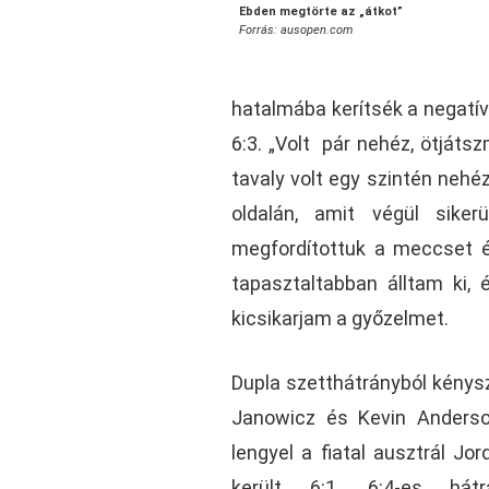
Ebden megtörte az „átkot”
Forrás: ausopen.com
hatalmába kerítsék a negatív
6:3. „Volt pár nehéz, ötjáts
tavaly volt egy szintén neh
oldalán, amit végül sike
megfordítottuk a meccset é
tapasztaltabban álltam ki,
kicsikarjam a győzelmet.
Dupla szetthátrányból kénysz
Janowicz és Kevin Anderso
lengyel a fiatal ausztrál J
került 6:1, 6:4-es hát