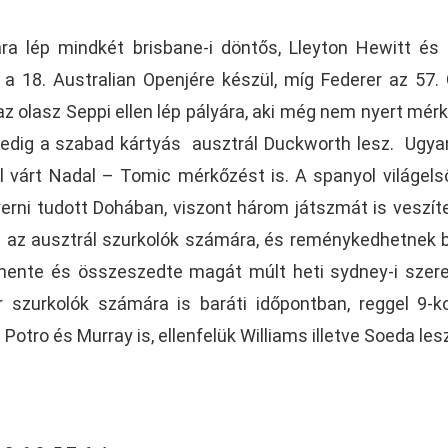
ra lép mindkét brisbane-i döntős, Lleyton Hewitt és
 a 18. Australian Openjére készül, míg Federer az 57.
az olasz Seppi ellen lép pályára, aki még nem nyert mér
 pedig a szabad kártyás ausztrál Duckworth lesz. Ugy
l várt Nadal – Tomic mérkőzést is. A spanyol világels
erni tudott Dohában, viszont három játszmát is veszíte
 az ausztrál szurkolók számára, és reménykedhetnek 
ihente és összeszedte magát múlt heti sydney-i szer
szurkolók számára is baráti időpontban, reggel 9-k
Potro és Murray is, ellenfelük Williams illetve Soeda les