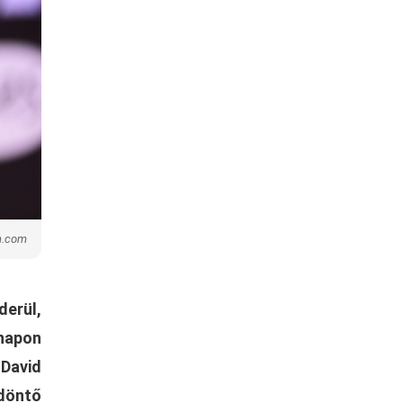
n.com
derül,
knapon
 David
döntő