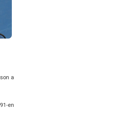
rson a
491-en