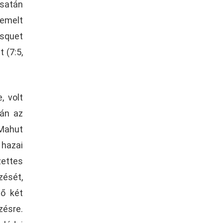
csatán
iemelt
asquet
 (7:5,
, volt
lán az
Mahut
hazai
ettes
zését,
ső két
zésre.