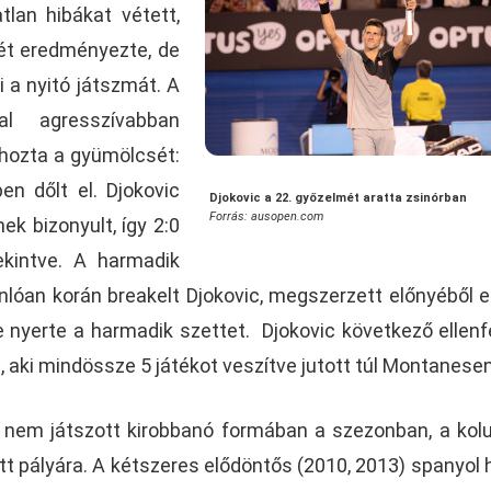
tlan hibákat vétett,
ét eredményezte, de
i a nyitó játszmát. A
l agresszívabban
 hozta a gyümölcsét:
en dőlt el. Djokovic
Djokovic a 22. győzelmét aratta zsinórban
Forrás: ausopen.com
k bizonyult, így 2:0
ekintve. A harmadik
lóan korán breakelt Djokovic, megszerzett előnyéből e
e nyerte a harmadik szettet. Djokovic következő ellenf
 aki mindössze 5 játékot veszítve jutott túl Montanesen
ig nem játszott kirobbanó formában a szezonban, a kol
ett pályára. A kétszeres elődöntős (2010, 2013) spanyol