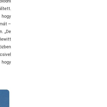
lódni
ített.
, hogy
zmát –
n. „De
Hewitt
özben
csivel
, hogy