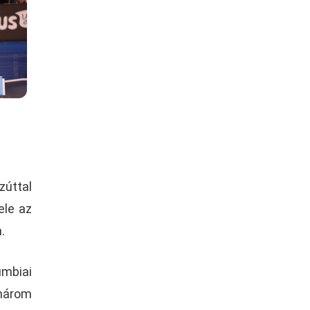
zúttal
ele az
.
umbiai
 három