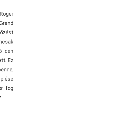
 Roger
 Grand
kőzést
ancsak
ő idén
tt. Ez
benne,
eplése
or fog
z.