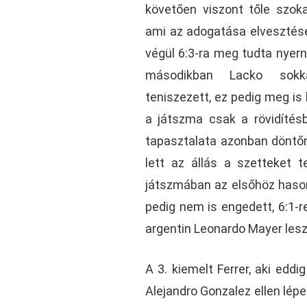
követően viszont tőle szoka
ami az adogatása elvesztés
végül 6:3-ra meg tudta nyern
másodikban Lacko sokka
teniszezett, ez pedig meg is
a játszma csak a rövidítésb
tapasztalata azonban döntőne
lett az állás a szetteket t
játszmában az elsőhöz hason
pedig nem is engedett, 6:1-r
argentin Leonardo Mayer lesz,
A 3. kiemelt Ferrer, aki edd
Alejandro Gonzalez ellen lép