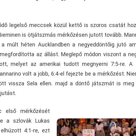
dődő legelső meccsek közül kettő is szoros csatát hoz
 Nieminen is ötjátszmás mérkőzésen jutott tovább. Man
t a múlt héten Aucklandben a negyeddöntőig jutó am
l megfordította az állást. Meglepő módon viszont a ne
tt, melyet az amerikai tudott megnyerni 7:5-re. A
narino volt a jobb, 6:4-el fejezte be a mérkőzést. Ni
jött vissza Sela ellen. majd a döntő játszmát is meg
jutást.
c első mérkőzését
ele a szlovák Lukas
lhúzott 4:1-re, ezt