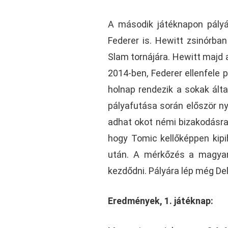
A második játéknapon pályá
Federer is. Hewitt zsinórban
Slam tornájára. Hewitt majd 
2014-ben, Federer ellenfele
holnap rendezik a sokak álta
pályafutása során először ny
adhat okot némi bizakodásra
hogy Tomic kellőképpen kip
után. A mérkőzés a magyar 
kezdődni. Pályára lép még Del 
Eredmények, 1. játéknap: