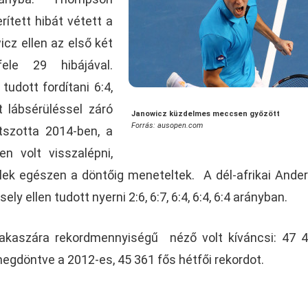
ített hibát vétett a
cz ellen az első két
ele 29 hibájával.
tudott fordítani 6:4,
nt lábsérüléssel záró
Janowicz küzdelmes meccsen győzött
Forrás: ausopen.com
tszotta 2014-ben, a
n volt visszalépni,
elek egészen a döntőig meneteltek. A dél-afrikai Ande
ely ellen tudott nyerni 2:6, 6:7, 6:4, 6:4, 6:4 arányban.
zakaszára rekordmennyiségű néző volt kíváncsi: 47 
 megdöntve a 2012-es, 45 361 fős hétfői rekordot.