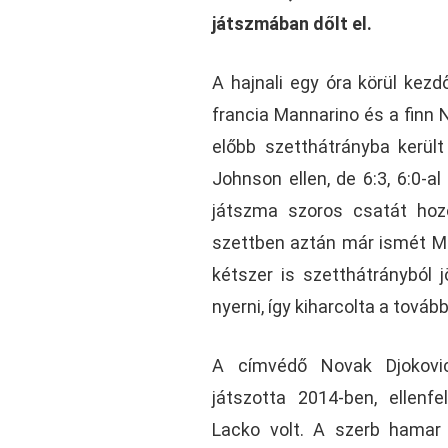
játszmában dőlt el.
A hajnali egy óra körül kez
francia Mannarino és a finn
előbb szetthátrányba kerül
Johnson ellen, de 6:3, 6:0-a
játszma szoros csatát hozo
szettben aztán már ismét Man
kétszer is szetthátrányból 
nyerni, így kiharcolta a tovább
A címvédő Novak Djokovi
játszotta 2014-ben, ellenf
Lacko volt. A szerb hamar e