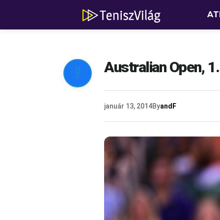
AT
Australian Open, 1.

január 13, 2014
By
andF