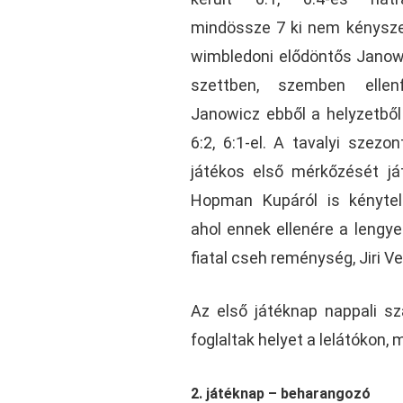
mindössze 7 ki nem kényszer
wimbledoni elődöntős Janowi
szettben, szemben ellenf
Janowicz ebből a helyzetből 
6:2, 6:1-el. A tavalyi szezo
játékos első mérkőzését já
Hopman Kupáról is kénytele
ahol ennek ellenére a lengy
fiatal cseh reménység, Jiri Ves
Az első játéknap nappali s
foglaltak helyet a lelátókon,
2. játéknap – beharangozó