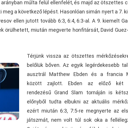
4 arányban múlta felül ellenfelét, és majd az ötszettes 
ti meg a következő lépést. Hasonlóan simán nyert a 7. k
ov ellen jutott tovább 6:3, 6:4, 6:3-al. A 9. kiemelt G
 örülhetett, miután megverte honfitársát, David Guez-t
Térjünk vissza az ötszettes mérkőzésekre
belőlük bőven. Az egyik legérdekesebb ta
ausztrál Matthew Ebden és a francia 
között zajlott. Ebden az előző két 
rendezésű Grand Slam tornáján is kétsz
előnyből tudta elbukni az aktuális mérkő
ezért miután 6:3, 7:5-re megnyerte az el
játszmát, nem volt túl sok oka a felléleg