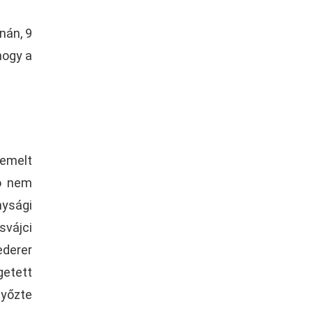
nán, 9
hogy a
iemelt
tó nem
nysági
vájci
ederer
getett
győzte