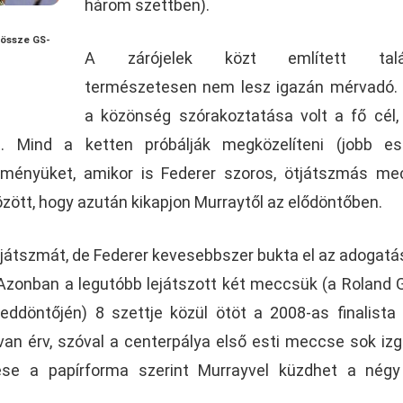
három szettben).
 össze GS-
A zárójelek közt említett talá
természetesen nem lesz igazán mérvadó.
a közönség szórakoztatása volt a fő cél
. Mind a ketten próbálják megközelíteni (jobb es
esítményüket, amikor is Federer szoros, ötjátszmás m
között, hogy azután kikapjon Murraytől az elődöntőben.
játszmát, de Federer kevesebbszer bukta el az adogatá
 Azonban a legutóbb lejátszott két meccsük (a Roland 
ddöntőjén) 8 szettje közül ötöt a 2008-as finalista 
 van érv, szóval a centerpálya első esti meccse sok iz
tese a papírforma szerint Murrayvel küzdhet a nég