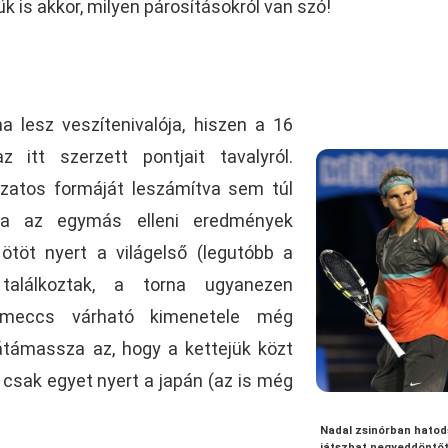
k is akkor, milyen párosításokról van szó!
a lesz veszítenivalója, hiszen a 16
 itt szerzett pontjait tavalyról.
zatos formáját leszámítva sem túl
ára az egymás elleni eredmények
 ötöt nyert a világelső (legutóbb a
találkoztak, a torna ugyanezen
 meccs várható kimenetele még
átámassza az, hogy a kettejük közt
l csak egyet nyert a japán (az is még
Nadal zsinórban hatod
játszhat negyeddöntő