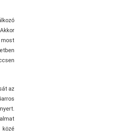
lkozó
 Akkor
, most
etben
eccsen
sát az
Garros
nyert.
galmat
y közé