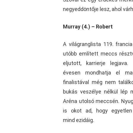
negyeddöntője lesz, ahol várh
Murray (4.) – Robert
A világranglista 119. franc
utóbb említett meccs résztv
eljutott, karrierje legjav
évesen mondhatja el mag
finalistával még nem találk
bukás veszélye nélkül lép 
Aréna utolsó meccsén. Nyu
is okot ad, hogy egyetlen
mind ezidáig.