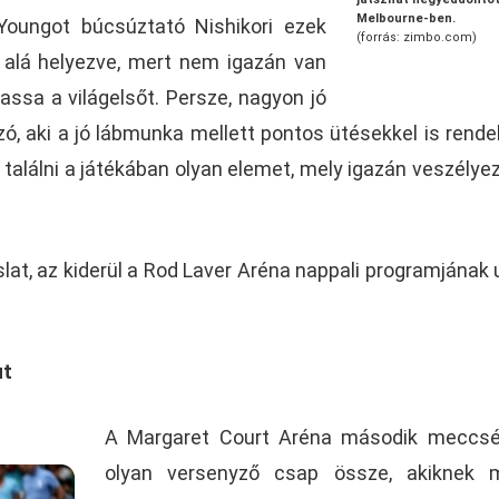
Melbourne-ben.
Youngot búcsúztató Nishikori ezek
(forrás: zimbo.com)
 alá helyezve, mert nem igazán van
ssa a világelsőt. Persze, nagyon jó
ó, aki a jó lábmunka mellett pontos ütésekkel is rendel
 találni a játékában olyan elemet, mely igazán veszélye
lat, az kiderül a Rod Laver Aréna nappali programjának 
ut
A Margaret Court Aréna második meccsé
olyan versenyző csap össze, akiknek 