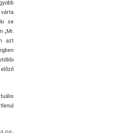
agyobb
 várta
nki se
n „Mr.
n azt
egben
utóbbi
 előző
tuális
tlenül
ső GS-