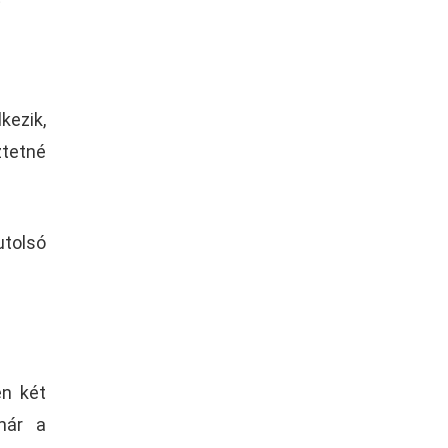
kezik,
ztetné
utolsó
n két
már a