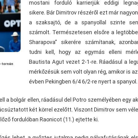
mostani forduló karrierjük eddigi legn
sikere. Bár Dimitrov részéről ezt már nagyon
a szaksajtó, de a spanyollal szinte se
számolt. Természetesen elsőre a legtöbbe
Sharapova” sikerére számítanak, azonba
tudni kell, hogy az egymás elleni mérl
Bautista Agut vezet 2-1-re. Ráadásul a leg
S-tornán
mérkőzésük sem volt olyan rég, amikor is az
évben Pekingben 6/4 6/2-re nyert a spanyol.
ell a bolgár ellen, ráadásul del Potro személyében egy ak
csúztatott két körrel ezelőtt. Viszont Dimitrov sem véle
ző fordulóban Raonicot (11.) ejtette ki.
zés lehet, a győztes jutalma pedig pályafutásának el