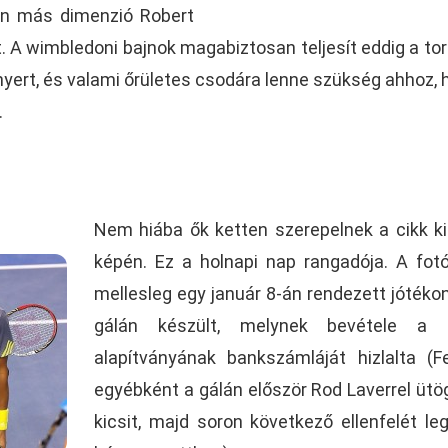
en más dimenzió Robert
. A wimbledoni bajnok magabiztosan teljesít eddig a tor
 nyert, és valami őrületes csodára lenne szükség ahhoz, 
.
Nem hiába ők ketten szerepelnek a cikk k
képén. Ez a holnapi nap rangadója. A fo
mellesleg egy január 8-án rendezett jótéko
gálán készült, melynek bevétele a s
alapítványának bankszámláját hizlalta (F
egyébként a gálán először Rod Laverrel ütö
kicsit, majd soron következő ellenfelét le