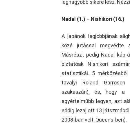
legnagyobb sikere lesz. Nézzü
Nadal (1.) – Nishikori (16.)
A japánok legjobbjának aligh
közé jutással megvédte az
Másrészt pedig Nadal káprá
biztatóak Nishikori szám
statisztikái. 5 mérkőzésből
tavalyi Roland Garroson 
szakaszán), és, hogy a
egyértelműbb legyen, azt al
eddig lezajlott 13 játszmábó
2008-ban volt, Queens-ben).