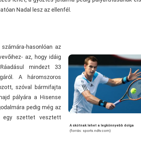
atóan Nadal lesz az ellenfél.
ia számára-hasonlóan az
evőihez- az, hogy idáig
a. Ráadásul mindezt 33
áról. A háromszoros
ozott, szóval bármifajta
majd pályára a Hisense
godalmára pedig még az
 egy szettet vesztett
A skótnak lehet a legkönnyebb dolga
(forrás: sports.ndtv.com)