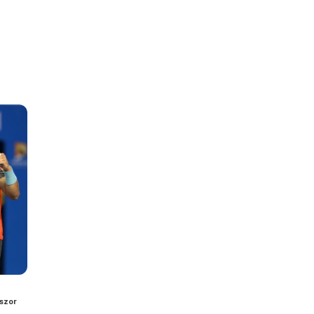
szor
t