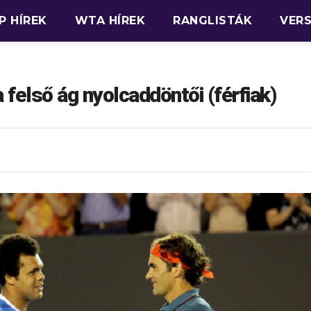
P HÍREK
WTA HÍREK
RANGLISTÁK
VER
felső ág nyolcaddöntői (férfiak)