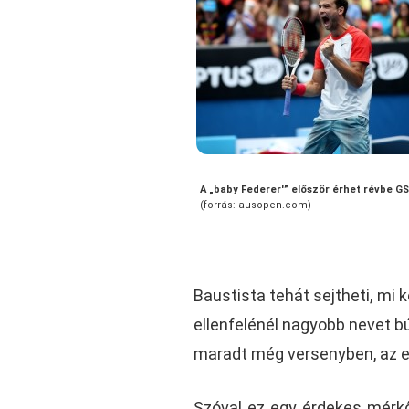
A „baby Federer'” először érhet révbe G
(forrás: ausopen.com)
Baustista tehát sejtheti, mi k
ellenfelénél nagyobb nevet bú
maradt még versenyben, az elő
Szóval ez egy érdekes mérkő