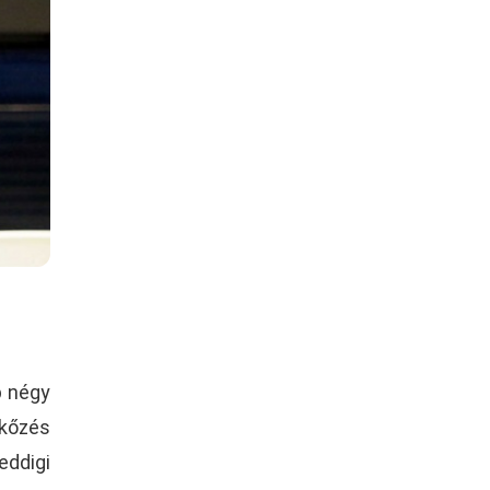
b négy
rkőzés
eddigi