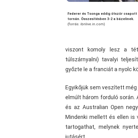
Federer és Tsonga eddig ötször csapott
tornán. Összesítésben 3-2 a bázelinek.
(forrás: ibnlive.in.com)
viszont komoly lesz a tét
túlszárnyalni) tavalyi telj
győzte le a franciát a nyolc 
Egyikőjük sem veszített még 
elmúlt három forduló során.
és az Australian Open negye
Mindenki mellett és ellen is
tartogathat, melynek nyer
jutásért.