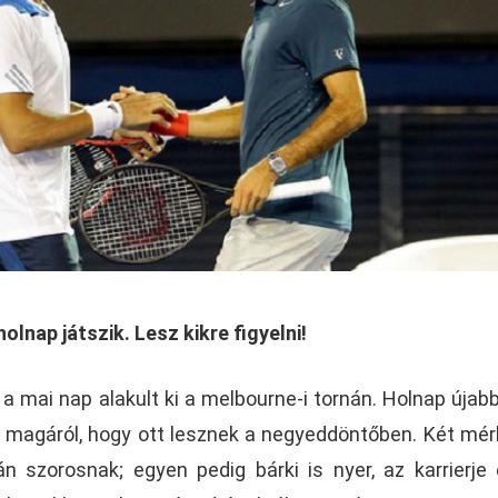
olnap játszik. Lesz kikre figyelni!
a mai nap alakult ki a melbourne-i tornán. Holnap újab
 magáról, hogy ott lesznek a negyeddöntőben. Két mé
n szorosnak; egyen pedig bárki is nyer, az karrierje 