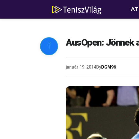
AT
AusOpen: Jönnek a 

január 19, 2014
By
DGM96