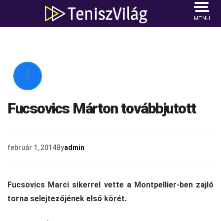
MENU

Fucsovics Márton továbbjutott
február 1, 2014
By
admin
Fucsovics Marci sikerrel vette a Montpellier-ben zajló
torna selejtezőjének első körét.