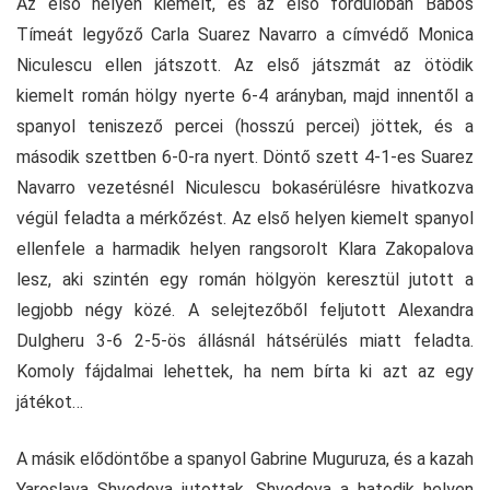
Az első helyen kiemelt, és az első fordulóban Babos
Tímeát legyőző Carla Suarez Navarro a címvédő Monica
Niculescu ellen játszott. Az első játszmát az ötödik
kiemelt román hölgy nyerte 6-4 arányban, majd innentől a
spanyol teniszező percei (hosszú percei) jöttek, és a
második szettben 6-0-ra nyert. Döntő szett 4-1-es Suarez
Navarro vezetésnél Niculescu bokasérülésre hivatkozva
végül feladta a mérkőzést. Az első helyen kiemelt spanyol
ellenfele a harmadik helyen rangsorolt Klara Zakopalova
lesz, aki szintén egy román hölgyön keresztül jutott a
legjobb négy közé. A selejtezőből feljutott Alexandra
Dulgheru 3-6 2-5-ös állásnál hátsérülés miatt feladta.
Komoly fájdalmai lehettek, ha nem bírta ki azt az egy
játékot…
A másik elődöntőbe a spanyol Gabrine Muguruza, és a kazah
Yaroslava Shvedova jutottak. Shvedova a hatodik helyen