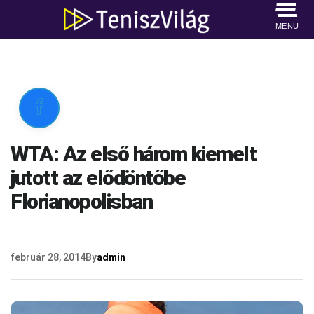
MENU

WTA: Az első három kiemelt
jutott az elődöntőbe
Florianopolisban
február 28, 2014
By
admin