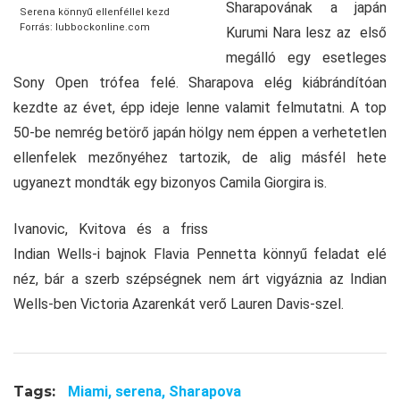
Sharapovának a japán
Serena könnyű ellenféllel kezd
Forrás: lubbockonline.com
Kurumi Nara lesz az első
megálló egy esetleges
Sony Open trófea felé. Sharapova elég kiábrándítóan
kezdte az évet, épp ideje lenne valamit felmutatni. A top
50-be nemrég betörő japán hölgy nem éppen a verhetetlen
ellenfelek mezőnyéhez tartozik, de alig másfél hete
ugyanezt mondták egy bizonyos Camila Giorgira is.
Ivanovic, Kvitova és a friss
Indian Wells-i bajnok Flavia Pennetta könnyű feladat elé
néz, bár a szerb szépségnek nem árt vigyáznia az Indian
Wells-ben Victoria Azarenkát verő Lauren Davis-szel.
Tags:
Miami,
serena,
Sharapova