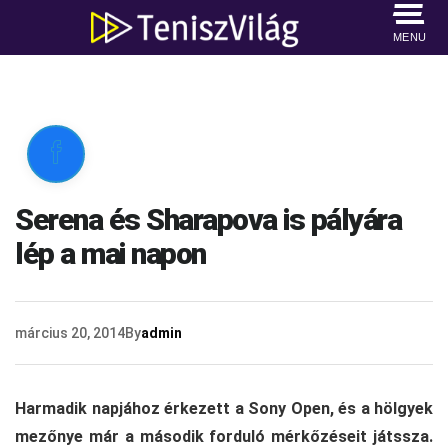
MENU

Serena és Sharapova is pályára
lép a mai napon
március 20, 2014
By
admin
Harmadik napjához érkezett a Sony Open, és a hölgyek
mezőnye már a második forduló mérkőzéseit játssza.