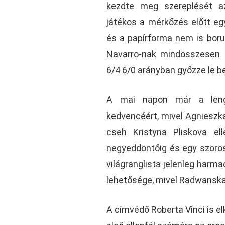
kezdte meg szereplését az
játékos a mérkőzés előtt e
és a papírforma nem is borul
Navarro-nak mindösszesen 6
6/4 6/0 arányban győzze le be
A mai napon már a lengy
kedvencéért, mivel Agnieszk
cseh Kristyna Pliskova e
negyeddöntőig és egy szoros 
világranglista jelenleg harma
lehetősége, mivel Radwanska 
A címvédő Roberta Vinci is e