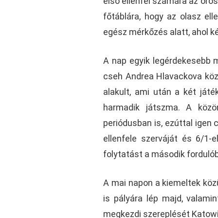
első ellenfél számára az orosz
főtáblára, hogy az olasz el
egész mérkőzés alatt, ahol ké
A nap egyik legérdekesebb 
cseh Andrea Hlavackova közö
alakult, ami után a két ját
harmadik játszma. A közö
periódusban is, ezúttal igen c
ellenfele szerváját és 6/1-
folytatást a második forduló
A mai napon a kiemeltek köz
is pályára lép majd, valami
megkezdi szereplését Katow