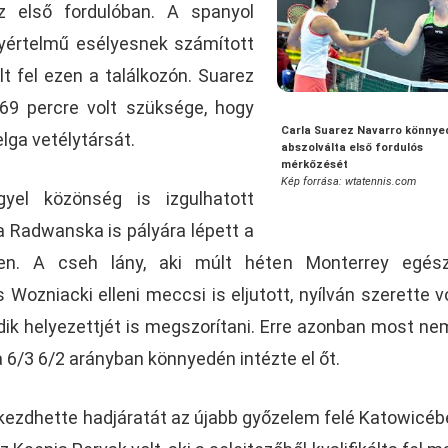
 első fordulóban. A spanyol
gyértelmű esélyesnek számított
t fel ezen a találkozón. Suarez
9 percre volt szüksége, hogy
Carla Suarez Navarro könnye
lga vetélytársát.
abszolválta első fordulós
mérkőzését
Kép forrása: wtatennis.com
el közönség is izgulhatott
a Radwanska is pályára lépett a
llen. A cseh lány, aki múlt héten Monterrey egés
Wozniacki elleni meccsi is eljutott, nyílván szerette v
dik helyezettjét is megszorítani. Erre azonban most nem
6/3 6/2 arányban könnyedén intézte el őt.
lkezdhette hadjáratát az újabb győzelem felé Katowicéb