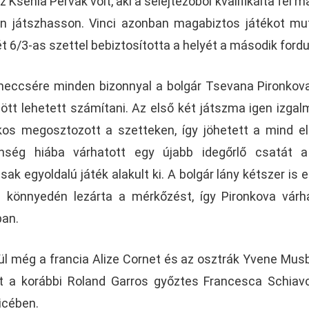
 Ksenia Pervak volt, aki a selejtezőből kvalifikálta fel m
len játszhasson. Vinci azonban magabiztos játékot mu
t 6/3-as szettel bebiztosította a helyét a második fordu
meccsére minden bizonnyal a bolgár Tsevana Pironkov
tt lehetett számítani. Az első két játszma igen izga
ékos megosztozott a szetteken, így jöhetett a mind e
nség hiába várhatott egy újabb idegőrlő csatát a
sak egyoldalú játék alakult ki. A bolgár lány kétszer is e
el könnyedén lezárta a mérkőzést, így Pironkova várh
ban.
ül még a francia Alize Cornet és az osztrák Yvene Mus
nt a korábbi Roland Garros győztes Francesca Schiav
icében.