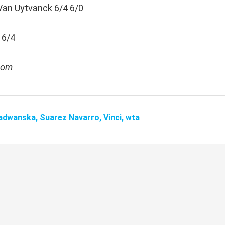
Van Uytvanck 6/4 6/0
 6/4
.com
adwanska,
Suarez Navarro,
Vinci,
wta