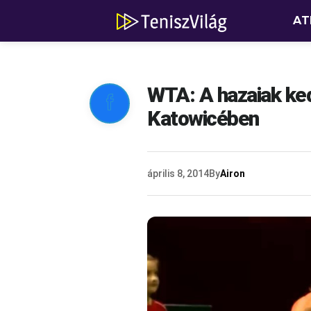
AT
WTA: A hazaiak ked

Katowicében
április 8, 2014
By
Airon