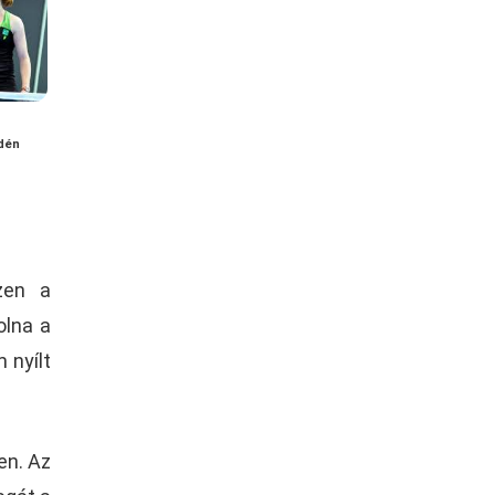
dén
zen a
olna a
 nyílt
en. Az