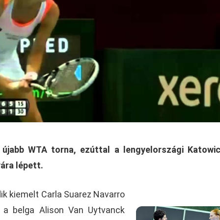
jabb WTA torna, ezúttal a lengyelországi Katowic
ára lépett.
k kiemelt Carla Suarez Navarro
ki a belga Alison Van Uytvanck