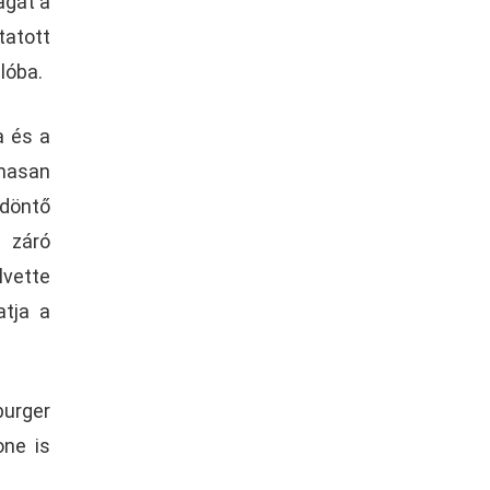
agát a
tatott
lóba.
a és a
lmasan
ldöntő
 záró
lvette
atja a
burger
one is