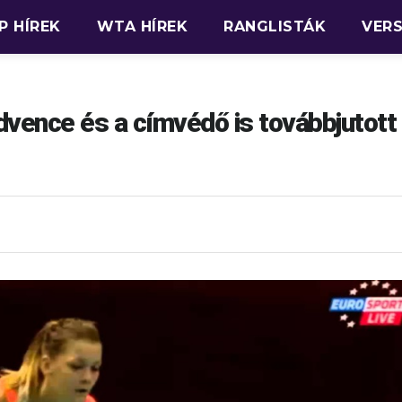
P HÍREK
WTA HÍREK
RANGLISTÁK
VER
vence és a címvédő is továbbjutott