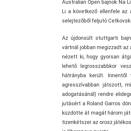
Australian Open bajnok Na Li
Li a következő ellenfele az
selejtezőből feljutó Cetkovska
Az újdonsült stuttgarti baj
vártnál jobban megizzadt az 
nézett ki, hogy gyorsan átg
lehető legrosszabbkor ves
hátrányba került. Innentő
agresszívabban játszott, m
adogatásánál) rendre elideg
jutásért a Roland Garros dö
küzdötte át magát három játs
tizenkétszer az orosz játéko