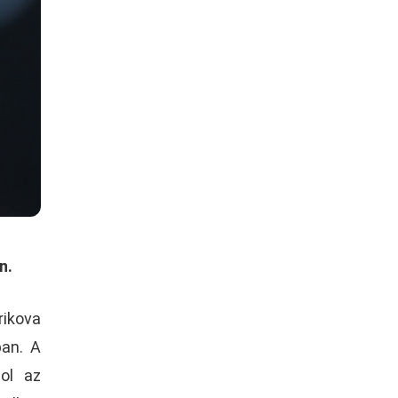
en.
ikova
ban. A
hol az