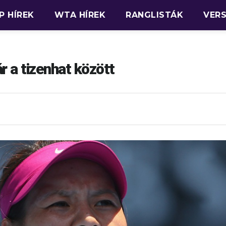
P HÍREK
WTA HÍREK
RANGLISTÁK
VER
r a tizenhat között