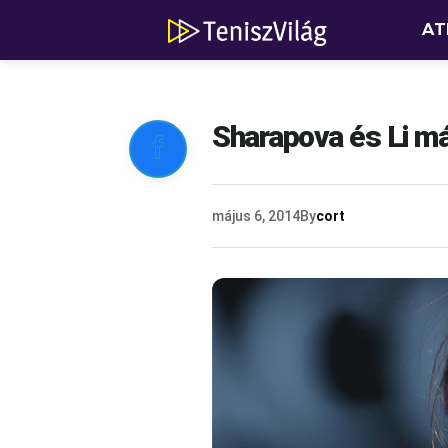
AT
Sharapova és Li má

május 6, 2014
By
cort