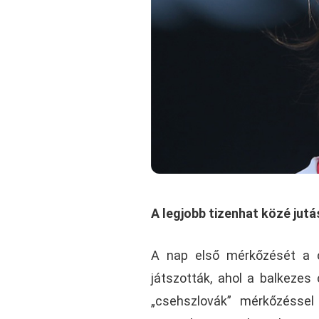
A legjobb tizenhat közé jut
A nap első mérkőzését a c
játszották, ahol a balkeze
„csehszlovák” mérkőzéssel