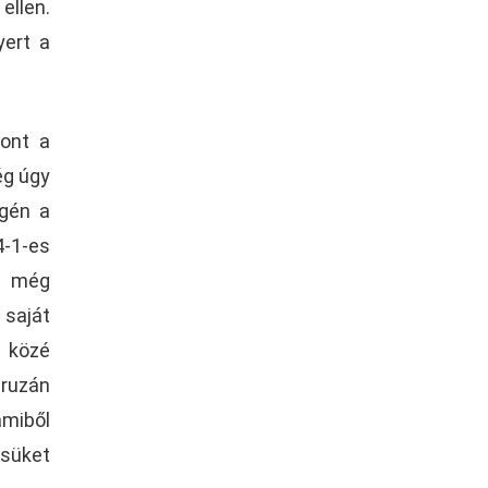
ellen.
yert a
zont a
ég úgy
égén a
-1-es
, még
 saját
c közé
uruzán
amiből
ésüket