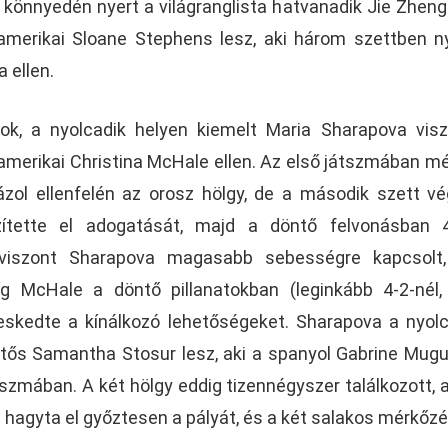
 könnyedén nyert a világranglista hatvanadik Jie Zheng 
 amerikai Sloane Stephens lesz, aki három szettben n
 ellen.
nok, a nyolcadik helyen kiemelt Maria Sharapova vis
amerikai Christina McHale ellen. Az első játszmában m
ázol ellenfelén az orosz hölgy, de a második szett v
zítette el adogatását, majd a döntő felvonásban 4
l viszont Sharapova magasabb sebességre kapcsolt
íg McHale a döntő pillanatokban (leginkább 4-2-nél,
eskedte a kínálkozó lehetőségeket. Sharapova a nyol
ntős Samantha Stosur lesz, aki a spanyol Gabrine Mug
zmában. A két hölgy eddig tizennégyszer találkozott, 
s hagyta el győztesen a pályát, és a két salakos mérkőz