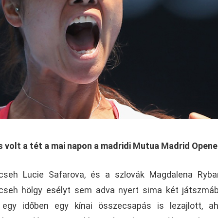
ás volt a tét a mai napon a madridi Mutua Madrid Open
seh Lucie Safarova, és a szlovák Magdalena Rybar
s cseh hölgy esélyt sem adva nyert sima két játszmá
 egy időben egy kínai összecsapás is lezajlott, a