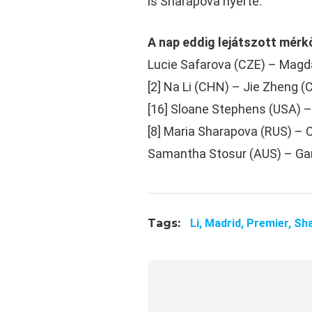
is Sharapova nyerte.
A nap eddig lejátszott mérk
Lucie Safarova (CZE) – Magda
[2] Na Li (CHN) – Jie Zheng (
[16] Sloane Stephens (USA) –
[8] Maria Sharapova (RUS) – 
Samantha Stosur (AUS) – Gar
Tags:
Li,
Madrid,
Premier,
Sh