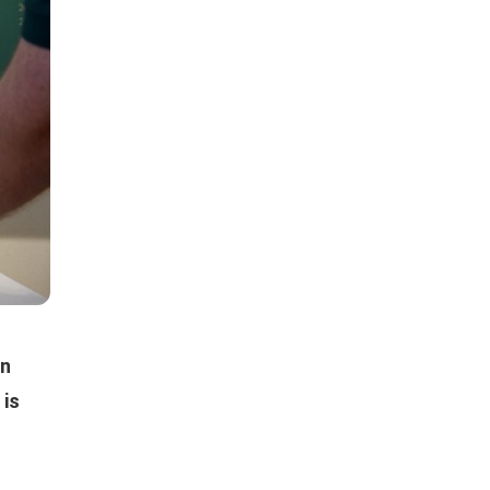
an
 is