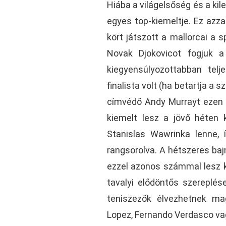
Hiába a világelsőség és a kil
egyes top-kiemeltje. Ez azz
kört játszott a mallorcai a 
Novak Djokovicot fogjuk a 
kiegyensúlyozottabban telj
finalista volt (ha betartja a 
címvédő Andy Murrayt ezen a
kiemelt lesz a jövő héten 
Stanislas Wawrinka lenne, 
rangsorolva. A hétszeres bajn
ezzel azonos számmal lesz k
tavalyi elődöntős szereplés
teniszezők élvezhetnek mag
Lopez, Fernando Verdasco vag