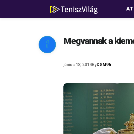
AT
Megvannak a kiem

június 18, 2014
By
DGM96