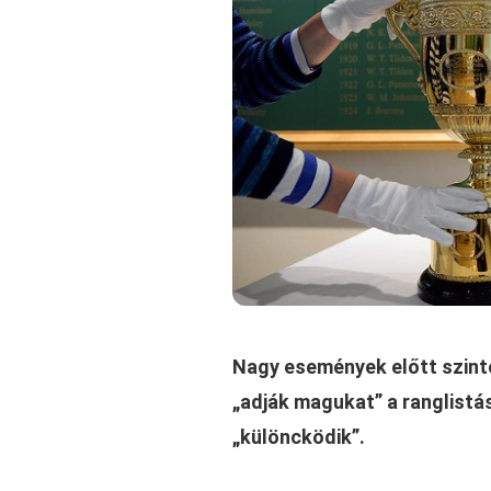
Nagy események előtt szinte
„adják magukat” a ranglistá
„különcködik”.