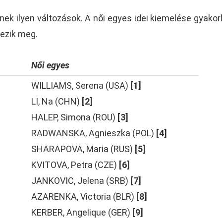
ek ilyen változások. A női egyes idei kiemelése gyakorl
yezik meg.
Női egyes
WILLIAMS, Serena (USA)
[1]
LI, Na (CHN)
[2]
HALEP, Simona (ROU)
[3]
RADWANSKA, Agnieszka (POL)
[4]
SHARAPOVA, Maria (RUS)
[5]
KVITOVA, Petra (CZE)
[6]
JANKOVIC, Jelena (SRB)
[7]
AZARENKA, Victoria (BLR)
[8]
KERBER, Angelique (GER)
[9]