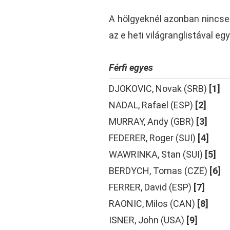
A hölgyeknél azonban nincsen
az e heti világranglistával eg
Férfi egyes
DJOKOVIC, Novak (SRB)
[1]
NADAL, Rafael (ESP)
[2]
MURRAY, Andy (GBR)
[3]
FEDERER, Roger (SUI)
[4]
WAWRINKA, Stan (SUI)
[5]
BERDYCH, Tomas (CZE)
[6]
FERRER, David (ESP)
[7]
RAONIC, Milos (CAN)
[8]
ISNER, John (USA)
[9]