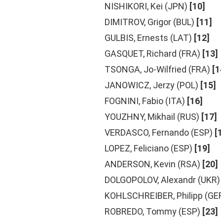
NISHIKORI, Kei (JPN)
[10]
DIMITROV, Grigor (BUL)
[11]
GULBIS, Ernests (LAT)
[12]
GASQUET, Richard (FRA)
[13]
TSONGA, Jo-Wilfried (FRA)
[1
JANOWICZ, Jerzy (POL)
[15]
FOGNINI, Fabio (ITA)
[16]
YOUZHNY, Mikhail (RUS)
[17]
VERDASCO, Fernando (ESP)
[
LOPEZ, Feliciano (ESP)
[19]
ANDERSON, Kevin (RSA)
[20]
DOLGOPOLOV, Alexandr (UKR)
KOHLSCHREIBER, Philipp (GE
ROBREDO, Tommy (ESP)
[23]