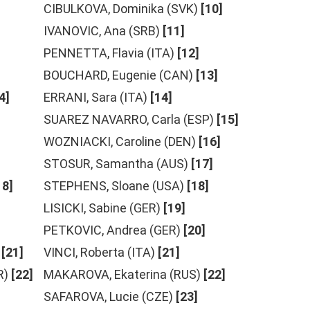
CIBULKOVA, Dominika (SVK)
[10]
IVANOVIC, Ana (SRB)
[11]
PENNETTA, Flavia (ITA)
[12]
BOUCHARD, Eugenie (CAN)
[13]
4]
ERRANI, Sara (ITA)
[14]
SUAREZ NAVARRO, Carla (ESP)
[15]
WOZNIACKI, Caroline (DEN)
[16]
STOSUR, Samantha (AUS)
[17]
18]
STEPHENS, Sloane (USA)
[18]
LISICKI, Sabine (GER)
[19]
PETKOVIC, Andrea (GER)
[20]
[21]
VINCI, Roberta (ITA)
[21]
R)
[22]
MAKAROVA, Ekaterina (RUS)
[22]
SAFAROVA, Lucie (CZE)
[23]