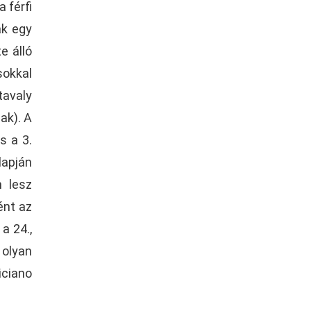
 férfi
ak egy
e álló
sokkal
tavaly
ak). A
s a 3.
lapján
n lesz
ént az
a 24.,
 olyan
iciano