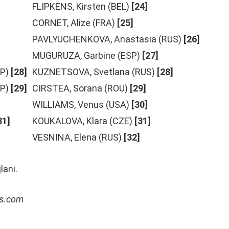
FLIPKENS, Kirsten (BEL)
[24]
CORNET, Alize (FRA)
[25]
PAVLYUCHENKOVA, Anastasia (RUS)
[26]
MUGURUZA, Garbine (ESP)
[27]
P)
[28]
KUZNETSOVA, Svetlana (RUS)
[28]
P)
[29]
CIRSTEA, Sorana (ROU)
[29]
WILLIAMS, Venus (USA)
[30]
31]
KOUKALOVA, Klara (CZE)
[31]
VESNINA, Elena (RUS)
[32]
lani.
is.com