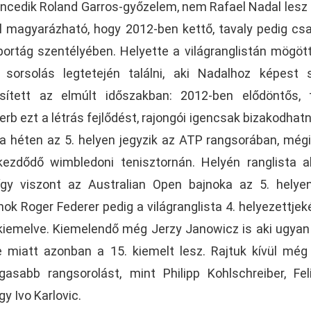
encedik Roland Garros-győzelem, nem Rafael Nadal lesz a
al magyarázható, hogy 2012-ben kettő, tavaly pedig cs
sportág szentélyében. Helyette a világranglistán mögött
sorsolás legtetején találni, aki Nadalhoz képest 
esített az elmúlt időszakban: 2012-ben elődöntős, 
szerb ezt a létrás fejlődést, rajongói igencsak bizakodhatn
 héten az 5. helyen jegyzik az ATP rangsorában, mégi
kezdődő wimbledoni tenisztornán. Helyén ranglista a
így viszont az Australian Open bajnoka az 5. helye
ok Roger Federer pedig a világranglista 4. helyezettjek
iemelve. Kiemelendő még Jerzy Janowicz is aki ugyan 
e miatt azonban a 15. kiemelt lesz. Rajtuk kívül még
asabb rangsorolást, mint Philipp Kohlschreiber, Fel
y Ivo Karlovic.