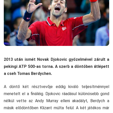
2013 után ismét Novak Djokovic győzelmével zárult a
pekingi ATP 500-as torna. A szerb a döntőben átlépett
a cseh Tomas Berdychen.
A döntő két résztvevője eddig kiváló teljesítménnyel
menetelt el a fináléig. Djokovic ráadásul különösebb gond
nélkül vette az Andy Murray elleni akadályt, Berdych a
másik elődöntőben Klizant múlta felül. A két játékos már