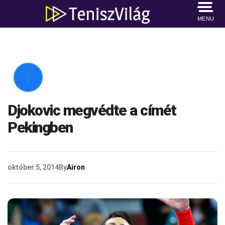
MENU

Djokovic megvédte a címét
Pekingben
október 5, 2014
By
Airon