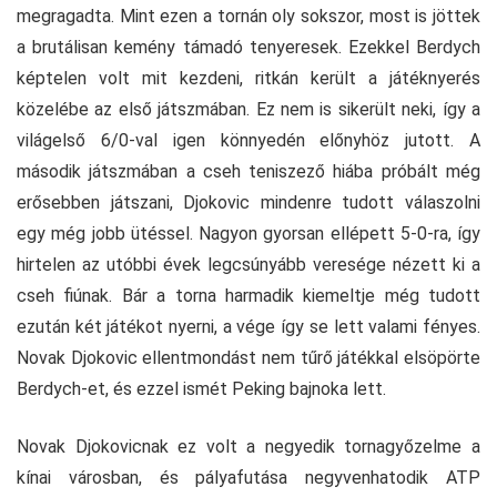
megragadta. Mint ezen a tornán oly sokszor, most is jöttek
a brutálisan kemény támadó tenyeresek. Ezekkel Berdych
képtelen volt mit kezdeni, ritkán került a játéknyerés
közelébe az első játszmában. Ez nem is sikerült neki, így a
világelső 6/0-val igen könnyedén előnyhöz jutott. A
második játszmában a cseh teniszező hiába próbált még
erősebben játszani, Djokovic mindenre tudott válaszolni
egy még jobb ütéssel. Nagyon gyorsan ellépett 5-0-ra, így
hirtelen az utóbbi évek legcsúnyább veresége nézett ki a
cseh fiúnak. Bár a torna harmadik kiemeltje még tudott
ezután két játékot nyerni, a vége így se lett valami fényes.
Novak Djokovic ellentmondást nem tűrő játékkal elsöpörte
Berdych-et, és ezzel ismét Peking bajnoka lett.
Novak Djokovicnak ez volt a negyedik tornagyőzelme a
kínai városban, és pályafutása negyvenhatodik ATP