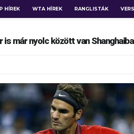
P HÍREK
WTA HÍREK
RANGLISTÁK
VER
r is már nyolc között van Shanghaib