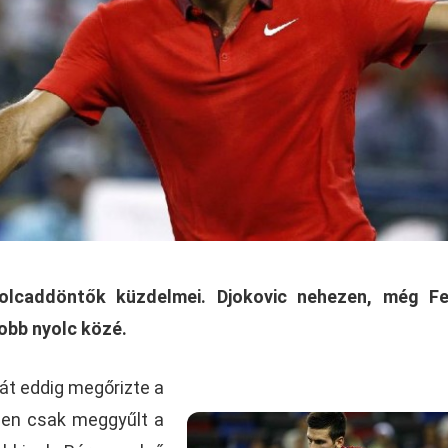
yolcaddöntők küzdelmei. Djokovic nehezen, még Fe
jobb nyolc közé.
át eddig megőrizte a
igen csak meggyűlt a