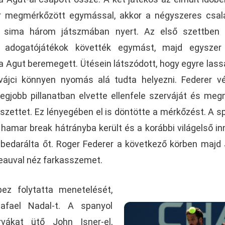
r megmérkőzött egymással, akkor a négyszeres csal
 sima három játszmában nyert. Az első szettben 5
 adogatójátékok követték egymást, majd egyszer
a Agut beremegett. Ütésein látszódott, hogy egyre las
vájci könnyen nyomás alá tudta helyezni. Federer v
legjobb pillanatban elvette ellenfele szerváját és meg
 szettet. Ez lényegében el is döntötte a mérkőzést. A s
hamar break hátrányba került és a korábbi világelső in
bedarálta őt. Roger Federer a következő körben majd 
eauval néz farkasszemet.
ez folytatta menetelését,
afael Nadal-t. A spanyol
vákat ütő John Isner-el,