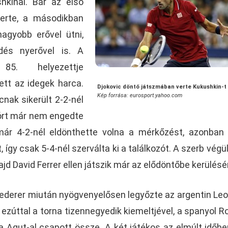
hkinal. Bár az első
erte, a másodikban
agyobb erővel ütni,
dés nyerővel is. A
 85. helyezettje
ett az idegek harca.
Djokovic döntő játszmában verte Kukushkin-t
Kép forrása: eurosport.yahoo.com
nak sikerült 2-2-nél
 fórt már nem engedte
 már 4-2-nél eldönthette volna a mérkőzést, azonban
így csak 5-4-nél szerválta ki a találkozót. A szerb végül 
jd David Ferrer ellen játszik már az elődöntőbe kerülésér
ederer miután nyögvenyelősen legyőzte az argentin Le
 ezúttal a torna tizennegyedik kiemeltjével, a spanyol R
a Agut-al csapott össze. A két játékos az elmúlt időb