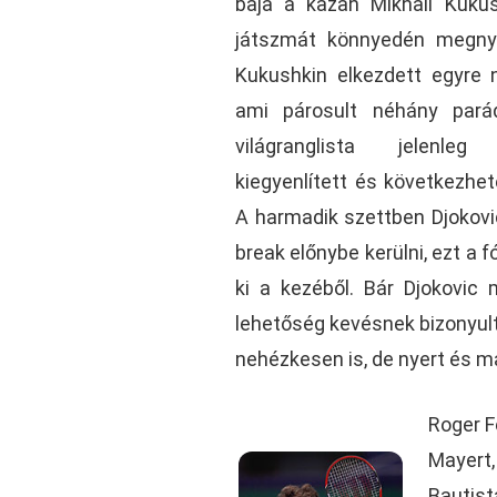
baja a kazah Mikhail Kukus
játszmát könnyedén megny
Kukushkin elkezdett egyre n
ami párosult néhány pará
világranglista jelenleg
kiegyenlített és következhet
A harmadik szettben Djokovic
break előnybe kerülni, ezt a
ki a kezéből. Bár Djokovic
lehetőség kevésnek bizonyult, 
nehézkesen is, de nyert és ma
Roger F
Mayert,
Bautist