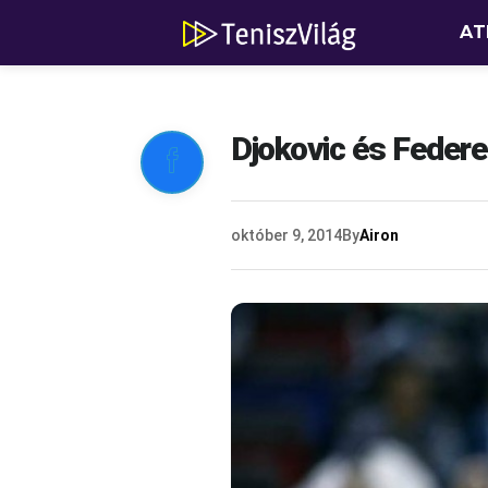
AT
Djokovic és Federe

október 9, 2014
By
Airon