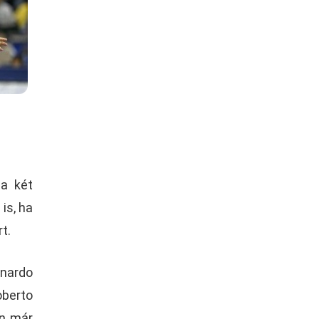
 a két
is, ha
t.
onardo
oberto
en már