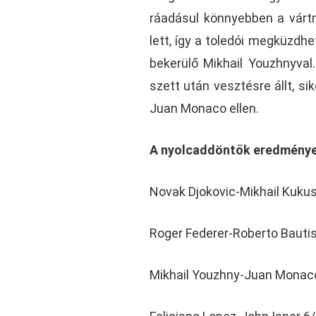
ráadásul könnyebben a várt
lett, így a toledói megküzdh
bekerülő Mikhail Youzhnyval
szett után vesztésre állt, si
Juan Monaco ellen.
A nyolcaddöntők eredménye
Novak Djokovic-Mikhail Kukus
Roger Federer-Roberto Bautis
Mikhail Youzhny-Juan Monaco