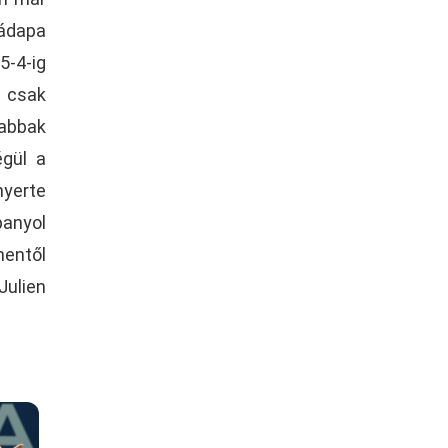
ádapa
-4-ig
 csak
sabbak
égül a
nyerte
panyol
nentől
Julien