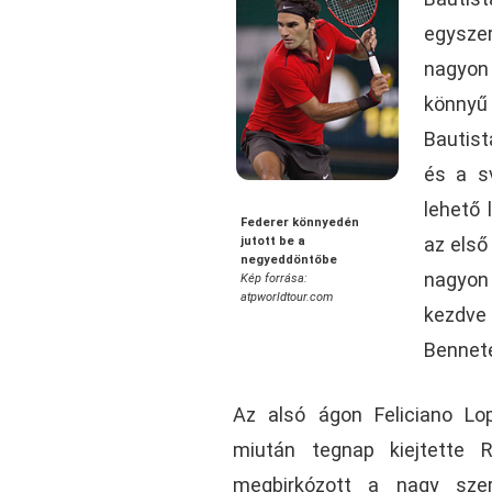
egysze
nagyon
könnyű
Bautist
és a s
lehető 
Federer könnyedén
az első
jutott be a
negyeddöntőbe
nagyon 
Kép forrása:
atpworldtour.com
kezdve 
Bennet
Az alsó ágon Feliciano Lop
miután tegnap kiejtette R
megbirkózott a nagy szer