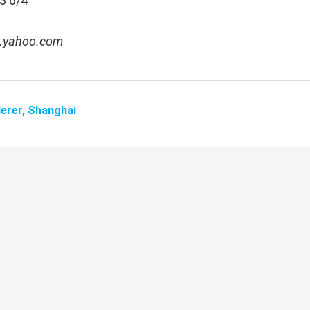
3 6/4
rt.yahoo.com
erer,
Shanghai