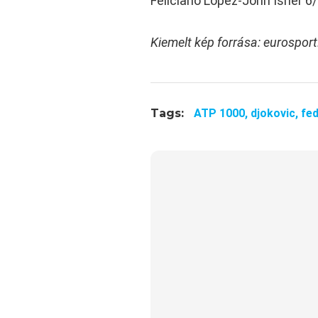
Feliciano Lopez-John Isner 6/
Kiemelt kép forrása: eurospo
Tags:
ATP 1000,
djokovic,
fed