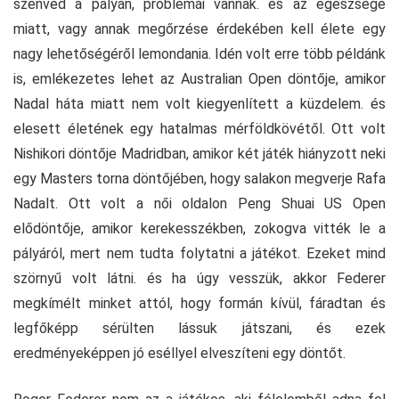
szenved a pályán, problémái vannak. és az egészsége
miatt, vagy annak megőrzése érdekében kell élete egy
nagy lehetőségéről lemondania. Idén volt erre több példánk
is, emlékezetes lehet az Australian Open döntője, amikor
Nadal háta miatt nem volt kiegyenlített a küzdelem. és
elesett életének egy hatalmas mérföldkövétől. Ott volt
Nishikori döntője Madridban, amikor két játék hiányzott neki
egy Masters torna döntőjében, hogy salakon megverje Rafa
Nadalt. Ott volt a női oldalon Peng Shuai US Open
elődöntője, amikor kerekesszékben, zokogva vitték le a
pályáról, mert nem tudta folytatni a játékot. Ezeket mind
szörnyű volt látni. és ha úgy vesszük, akkor Federer
megkímélt minket attól, hogy formán kívül, fáradtan és
legfőképp sérülten lássuk játszani, és ezek
eredményeképpen jó eséllyel elveszíteni egy döntőt.