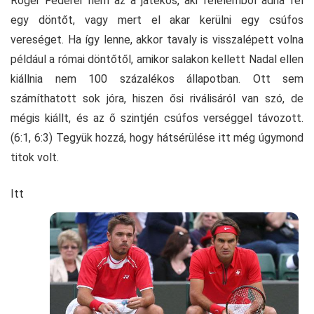
Roger Federer nem az a játékos, aki félelemből adna fel
egy döntőt, vagy mert el akar kerülni egy csúfos
vereséget. Ha így lenne, akkor tavaly is visszalépett volna
például a római döntőtől, amikor salakon kellett Nadal ellen
kiállnia nem 100 százalékos állapotban. Ott sem
számíthatott sok jóra, hiszen ősi riválisáról van szó, de
mégis kiállt, és az ő szintjén csúfos verséggel távozott.
(6:1, 6:3) Tegyük hozzá, hogy hátsérülése itt még úgymond
titok volt.
Itt