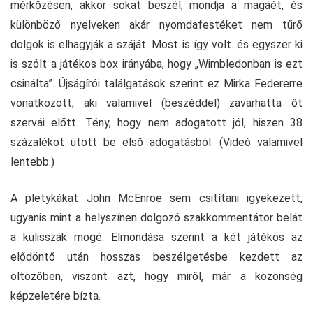
mérkőzésen, akkor sokat beszél, mondja a magáét, és
különböző nyelveken akár nyomdafestéket nem tűrő
dolgok is elhagyják a száját. Most is így volt. és egyszer ki
is szólt a játékos box irányába, hogy „Wimbledonban is ezt
csinálta”. Újságírói találgatások szerint ez Mirka Federerre
vonatkozott, aki valamivel (beszéddel) zavarhatta őt
szervái előtt. Tény, hogy nem adogatott jól, hiszen 38
százalékot ütött be első adogatásból. (Videó valamivel
lentebb.)
A pletykákat John McEnroe sem csitítani igyekezett,
ugyanis mint a helyszínen dolgozó szakkommentátor belát
a kulisszák mögé. Elmondása szerint a két játékos az
elődöntő után hosszas beszélgetésbe kezdett az
öltözőben, viszont azt, hogy miről, már a közönség
képzeletére bízta.