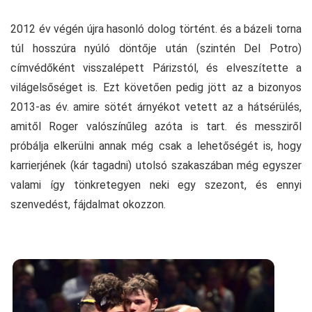
2012 év végén újra hasonló dolog történt. és a bázeli torna
túl hosszúra nyúló döntője után (szintén Del Potro)
címvédőként visszalépett Párizstól, és elveszítette a
világelsőséget is. Ezt követően pedig jött az a bizonyos
2013-as év. amire sötét árnyékot vetett az a hátsérülés,
amitől Roger valószínűleg azóta is tart. és messziről
próbálja elkerülni annak még csak a lehetőségét is, hogy
karrierjének (kár tagadni) utolsó szakaszában még egyszer
valami így tönkretegyen neki egy szezont, és ennyi
szenvedést, fájdalmat okozzon.