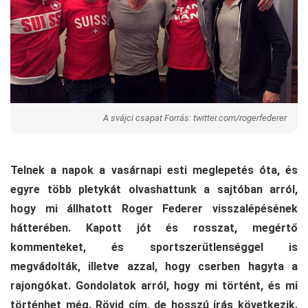
A svájci csapat Forrás: twitter.com/rogerfederer
Telnek a napok a vasárnapi esti meglepetés óta, és
egyre több pletykát olvashattunk a sajtóban arról,
hogy mi állhatott Roger Federer visszalépésének
hátterében. Kapott jót és rosszat, megértő
kommenteket, és sportszerűtlenséggel is
megvádolták, illetve azzal, hogy cserben hagyta a
rajongókat. Gondolatok arról, hogy mi történt, és mi
történhet még. Rövid cím, de hosszú írás következik.