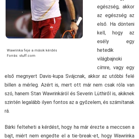
egészség, akkor
az egészség az
első. Ha dönteni
kell, hogy az
esély egy
hetedik
Wawrinka feje a másik kérdés
Forrás: stuff.com
világbajnoki
címre, vagy egy
első megnyert Davis-kupa Svájcnak, akkor az utóbbi felé
billen a mérleg. Azért is, mert ott már nem csak róla van
szó, hanem Stan Wawrinkáról és Severin Lüthiről is, akiknek
szintén legalább ilyen fontos az a győzelem, és számítanak
rá.
Bárki felteheti a kérdést, hogy ha már érezte a meccsen a
bajt, miért nem engedte el a tie-break-et, hogy Wawrinka