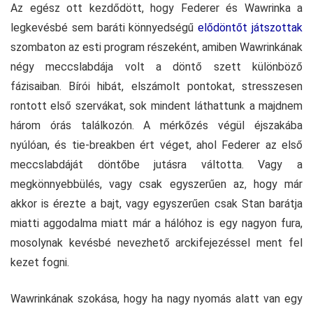
Az egész ott kezdődött, hogy Federer és Wawrinka a
legkevésbé sem baráti könnyedségű
elődöntőt játszottak
szombaton az esti program részeként, amiben Wawrinkának
négy meccslabdája volt a döntő szett különböző
fázisaiban. Bírói hibát, elszámolt pontokat, stresszesen
rontott első szervákat, sok mindent láthattunk a majdnem
három órás találkozón. A mérkőzés végül éjszakába
nyúlóan, és tie-breakben ért véget, ahol Federer az első
meccslabdáját döntőbe jutásra váltotta. Vagy a
megkönnyebbülés, vagy csak egyszerűen az, hogy már
akkor is érezte a bajt, vagy egyszerűen csak Stan barátja
miatti aggodalma miatt már a hálóhoz is egy nagyon fura,
mosolynak kevésbé nevezhető arckifejezéssel ment fel
kezet fogni.
Wawrinkának szokása, hogy ha nagy nyomás alatt van egy