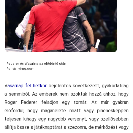
Federer és Wawrina az elődöntő után
Forrás: yimg.com
V
asárnap fél hétkor
bejelentés következett, gyakorlatilag
a semmiből. Az emberek nem szoktak hozzá ahhoz, hogy
Roger Federer feladjon egy tornát. Az már gyakran
előfordul, hogy magánélete miatt vagy pihenésképpen
teljesen kihagy egy nagyobb versenyt, vagy szellősebben
állítja össze a játéknaptárat a szezonra, de mérkőzést vagy