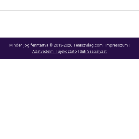
Minden jog fenntartva © 2013-2026
Teniszvilag.com
|
Impresszum
|
Adatvédelmi Tájékoztató
|
Süti Szabályzat