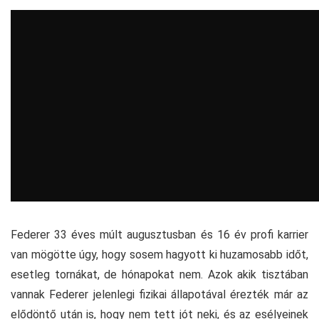
Federer 33 éves múlt augusztusban és 16 év profi karrier
van mögötte úgy, hogy sosem hagyott ki huzamosabb időt,
esetleg tornákat, de hónapokat nem. Azok akik tisztában
vannak Federer jelenlegi fizikai állapotával érezték már az
elődöntő után is, hogy nem tett jót neki, és az esélyeinek