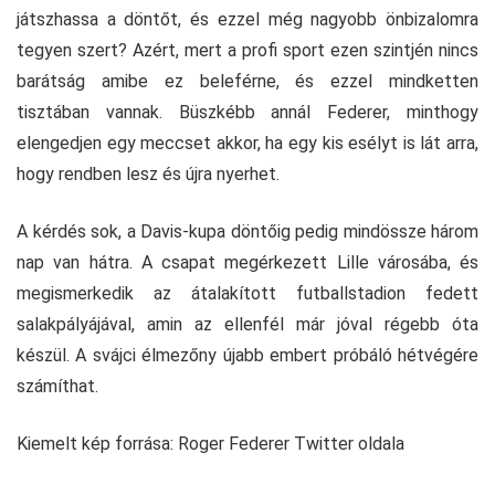
játszhassa a döntőt, és ezzel még nagyobb önbizalomra
tegyen szert? Azért, mert a profi sport ezen szintjén nincs
barátság amibe ez beleférne, és ezzel mindketten
tisztában vannak. Büszkébb annál Federer, minthogy
elengedjen egy meccset akkor, ha egy kis esélyt is lát arra,
hogy rendben lesz és újra nyerhet.
A kérdés sok, a Davis-kupa döntőig pedig mindössze három
nap van hátra. A csapat megérkezett Lille városába, és
megismerkedik az átalakított futballstadion fedett
salakpályájával, amin az ellenfél már jóval régebb óta
készül. A svájci élmezőny újabb embert próbáló hétvégére
számíthat.
Kiemelt kép forrása: Roger Federer Twitter oldala