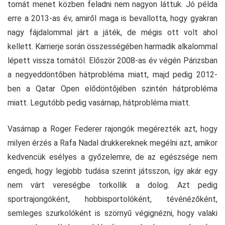
tornát menet közben feladni nem nagyon láttuk. Jó példa
erre a 2013-as év, amiről maga is bevallotta, hogy gyakran
nagy fájdalommal járt a játék, de mégis ott volt ahol
kellett. Karrierje során összességében harmadik alkalommal
lépett vissza tornától. Először 2008-as év végén Párizsban
a negyeddöntőben hátprobléma miatt, majd pedig 2012-
ben a Qatar Open elődöntőjében szintén hátprobléma
miatt. Legutóbb pedig vasárnap, hátprobléma miatt.
Vasárnap a Roger Federer rajongók megérezték azt, hogy
milyen érzés a Rafa Nadal drukkereknek megélni azt, amikor
kedvencük esélyes a győzelemre, de az egészsége nem
engedi, hogy legjobb tudása szerint játsszon, így akár egy
nem várt vereségbe torkollik a dolog. Azt pedig
sportrajongóként, hobbisportolóként, tévénézőként,
semleges szurkolóként is szörnyű végignézni, hogy valaki