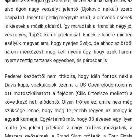
ajánlottak a végső győzelemre, hiszen azonnal kiejtették az
alsó ágon nagy veszélyt jelentő (Djokovic nélküli) szerb
csapatot. Innentől pedig megnyílt az út, a címvédő csehek
is kiestek a másik oldalról, így maradtak a franciák négy jó,
veszélyes, top20 körüli játékossal. Ennek ellenére minden
esélyük megvan arra, hogy nyerjen Svájc, de ahhoz az ötből
három mérkőzést meg kell nyerni úgy, hogy azok három
nyert szettig tartanak egyesben, és párosban is.
Federer kezdettől nem titkolta, hogy idén fontos neki a
Davis-kupa, spekulációk szerint a US Open elődöntőjén is
ott motoszkálhatott a fejében (Cilic űrtenisze mellett) a
következő heti elődöntő. Olyan trófea ez, amire neki még
szüksége lenne, hogy még teljesebb legyen az amúgy is
egyedi karrierje. Egyértelmű már, hogy 33 évesen egy ilyen
múltú (és jelenű) játékost a nagy trófeák mozgatják, a
Masters győzelmek, a Grand Slam trófeák, a Tour Finals