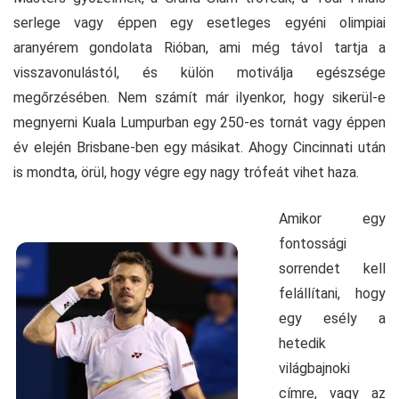
serlege vagy éppen egy esetleges egyéni olimpiai
aranyérem gondolata Rióban, ami még távol tartja a
visszavonulástól, és külön motiválja egészsége
megőrzésében. Nem számít már ilyenkor, hogy sikerül-e
megnyerni Kuala Lumpurban egy 250-es tornát vagy éppen
év elején Brisbane-ben egy másikat. Ahogy Cincinnati után
is mondta, örül, hogy végre egy nagy trófeát vihet haza.
Amikor egy
fontossági
sorrendet kell
felállítani, hogy
egy esély a
hetedik
világbajnoki
címre, vagy az