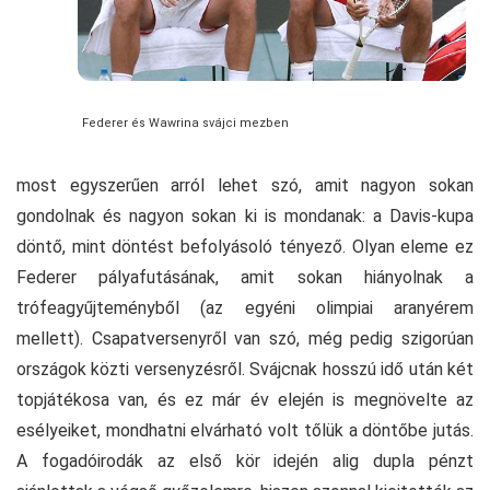
Federer és Wawrina svájci mezben
most egyszerűen arról lehet szó, amit nagyon sokan
gondolnak és nagyon sokan ki is mondanak: a Davis-kupa
döntő, mint döntést befolyásoló tényező. Olyan eleme ez
Federer pályafutásának, amit sokan hiányolnak a
trófeagyűjteményből (az egyéni olimpiai aranyérem
mellett). Csapatversenyről van szó, még pedig szigorúan
országok közti versenyzésről. Svájcnak hosszú idő után két
topjátékosa van, és ez már év elején is megnövelte az
esélyeiket, mondhatni elvárható volt tőlük a döntőbe jutás.
A fogadóirodák az első kör idején alig dupla pénzt