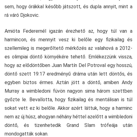
sem, hogy órákkal később játszott, és dupla annyit, mint a
rá váró Djokovic.
Amióta Federernél igazán érezhető az, hogy túl van a
harmincon, és mennyit vesz ki belőle egy fizikailag és
szellemileg is megerőltető mérkőzés az valahová a 2012-
es olimpiai döntő környékére tehető. Emlékezzünk vissza,
hogy az elődöntőben Juan Martín Del Potroval egy hosszú,
döntő szett 19:17 eredményű dráma után lett döntős, és
egyben biztos érmes. Aztán jött a döntő, amiben Andy
Murray a wimbledoni füvön nagyon sima három szettben
győzte le. Bevallotta, hogy fizikailag és mentálisan is túl
sokat vett ez ki belőle. Akkor azért láttuk, hogy a harminc
nem az új húsz, ahogyan néhány héttel azelőtt a wimbledoni
döntő, és tizenhetedik Grand Slam trófeája után
mondogatták sokan.