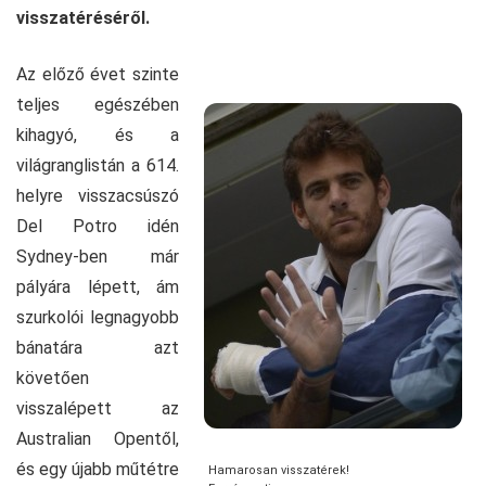
visszatéréséről.
Az előző évet szinte
teljes egészében
kihagyó, és a
világranglistán a 614.
helyre visszacsúszó
Del Potro idén
Sydney-ben már
pályára lépett, ám
szurkolói legnagyobb
bánatára azt
követően
visszalépett az
Australian Opentől,
és egy újabb műtétre
Hamarosan visszatérek!