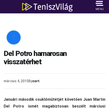
MENU

Del Potro hamarosan
visszatérhet
március 4, 2015
By
cort
Januári második csuklóműtétjét követően Juan Martin
Del Potro ismét magabiztosan beszélt márciusi