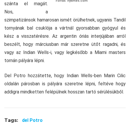
Forrás: nytimes.com
szánta el magát.
Nos, a
szimpatizánsok hamarosan ismét örülhetnek, ugyanis Tandil
tornyának bal csuklója a vártnál gyorsabban gyógyul és
kész a visszatérésre. Az argentin óriás interjújában arról
beszélt, hogy márciusban már szeretne ütőt ragadni, és
vagy az Indian Wells-i, vagy legkésőbb a Miami masters
tornán pályára lépni.
Del Potro hozzátette, hogy Indian Wells-ben Marin Cilic
oldalán párosban is pályára szeretne lépni, feltéve hogy
addigra mindketten felépülnek hosszan tartó sérülésükből.
Tags:
del Potro