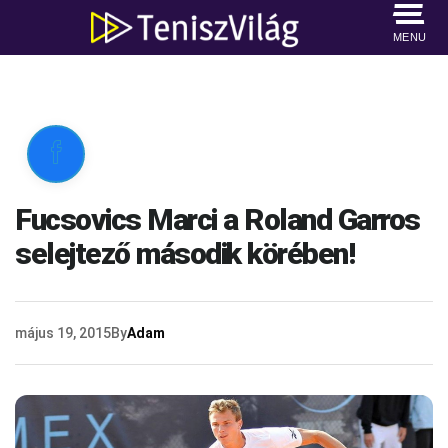
MENU

Fucsovics Marci a Roland Garros
selejtező második körében!
május 19, 2015
By
Adam