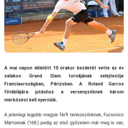
A mai napon délelőtt 10 órakor kezdetét vette az év
salakos Grand Slam tornájának selejtezője
Franciaországban, Párizsban. A Roland Garros
főtáblájára jutáshoz a versenyzőknek három
mérkőzést kell nyerniük.
A jelenlegi legjobb magyar férfi teniszezőnknek, Fucsovics
Mártonnak (168.) pedig az első győzelem már meg is van,