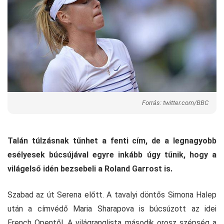
Forrás: twitter.com/BBC
Talán túlzásnak tűnhet a fenti cím, de a legnagyobb
esélyesek búcsújával egyre inkább úgy tűnik, hogy a
világelső idén bezsebeli a Roland Garrost is.
Szabad az út Serena előtt. A tavalyi döntős Simona Halep
után a címvédő Maria Sharapova is búcsúzott az idei
French Opentől. A világranglista második orosz szépség a