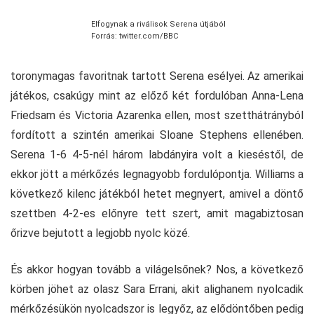
Elfogynak a riválisok Serena útjából
Forrás: twitter.com/BBC
toronymagas favoritnak tartott Serena esélyei. Az amerikai
játékos, csakúgy mint az előző két fordulóban Anna-Lena
Friedsam és Victoria Azarenka ellen, most szetthátrányból
fordított a szintén amerikai Sloane Stephens ellenében.
Serena 1-6 4-5-nél három labdányira volt a kieséstől, de
ekkor jött a mérkőzés legnagyobb fordulópontja. Williams a
következő kilenc játékból hetet megnyert, amivel a döntő
szettben 4-2-es előnyre tett szert, amit magabiztosan
őrizve bejutott a legjobb nyolc közé.
És akkor hogyan tovább a világelsőnek? Nos, a következő
körben jöhet az olasz Sara Errani, akit alighanem nyolcadik
mérkőzésükön nyolcadszor is legyőz, az elődöntőben pedig