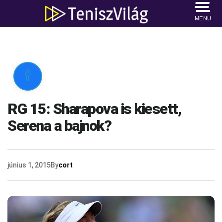
MENU

RG 15: Sharapova is kiesett,
Serena a bajnok?
június 1, 2015
By
cort