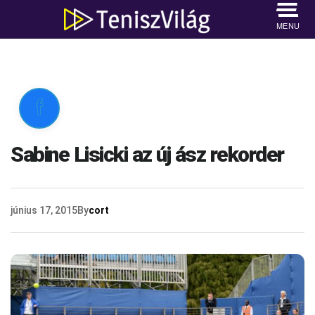
MENU

Sabine Lisicki az új ász rekorder
június 17, 2015
By
cort