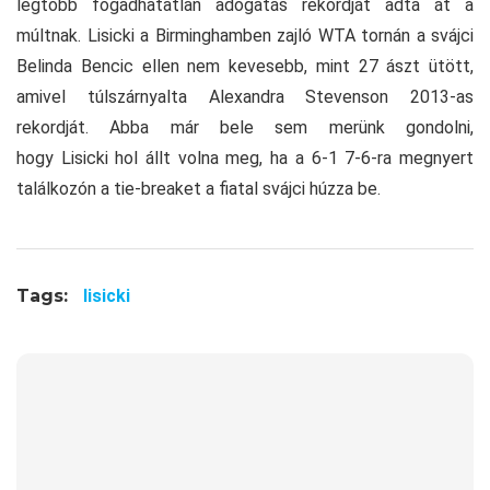
legtöbb fogadhatatlan adogatás rekordját adta át a
múltnak. Lisicki a Birminghamben zajló WTA tornán a svájci
Belinda Bencic ellen nem kevesebb, mint 27 ászt ütött,
amivel túlszárnyalta Alexandra Stevenson 2013-as
rekordját. Abba már bele sem merünk gondolni,
hogy Lisicki hol állt volna meg, ha a 6-1 7-6-ra megnyert
találkozón a tie-breaket a fiatal svájci húzza be.
Tags:
lisicki