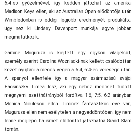
6:4-es győzelmével, így kedden játszhat az amerikai
Madison Keys ellen, aki az Australian Open elődöntője után
Wimbledonban is eddigi legjobb eredményét produkálta,
úgy néz ki Lindsey Davenport munkája egyre jobban
megmutatkozik.
Garbine Muguruza is kiejtett egy egykori világelsőt,
személy szerint Carolina Wozniacki-nak kellett csalódottan
kezet nyújtani a meccs végén a 6:4, 6:4-es veresége után.
A spanyol ellenfele így a magyar származású svájci
Bacsinszky Tímea lesz, aki egy nehéz meccset tudott
megnyerni szetthátrányból fordítva 1:6, 7:5, 6:2 arányban
Monica Niculescu ellen. Timinek fantasztikus éve van,
Muguruza ellen nem esélytelen a negyeddöntőben, így nem
lenne meglepő, ha ismét elődöntőt játszhatna Grand Slam
tornán.