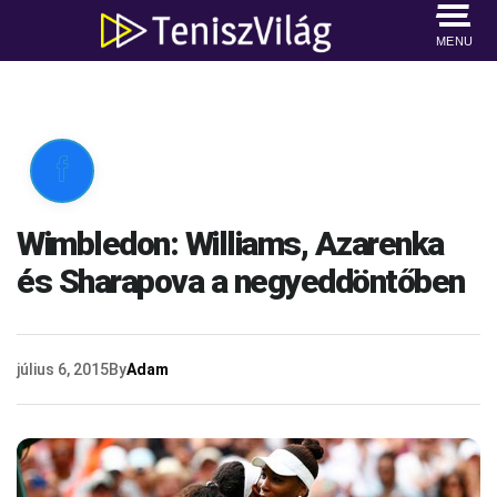
MENU

Wimbledon: Williams, Azarenka
és Sharapova a negyeddöntőben
július 6, 2015
By
Adam