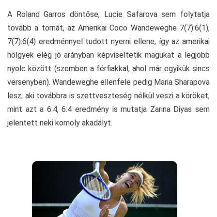
A Roland Garros döntőse, Lucie Safarova sem folytatja
tovább a tornát, az Amerikai Coco Wandeweghe 7(7):6(1),
7(7):6(4) eredménnyel tudott nyerni ellene, így az amerikai
hölgyek elég jó arányban képviseltetik magukat a legjobb
nyolc között (szemben a férfiakkal, ahol már egyikük sincs
versenyben). Wandeweghe ellenfele pedig Maria Sharapova
lesz, aki továbbra is szettveszteség nélkül veszi a köröket,
mint azt a 6:4, 6:4 eredmény is mutatja Zarina Diyas sem
jelentett neki komoly akadályt.