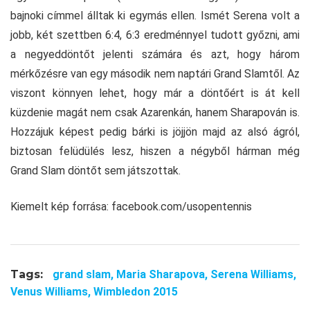
bajnoki címmel álltak ki egymás ellen. Ismét Serena volt a
jobb, két szettben 6:4, 6:3 eredménnyel tudott győzni, ami
a negyeddöntőt jelenti számára és azt, hogy három
mérkőzésre van egy második nem naptári Grand Slamtől. Az
viszont könnyen lehet, hogy már a döntőért is át kell
küzdenie magát nem csak Azarenkán, hanem Sharapován is.
Hozzájuk képest pedig bárki is jöjjön majd az alsó ágról,
biztosan felüdülés lesz, hiszen a négyből hárman még
Grand Slam döntőt sem játszottak.
Kiemelt kép forrása: facebook.com/usopentennis
Tags:
grand slam,
Maria Sharapova,
Serena Williams,
Venus Williams,
Wimbledon 2015