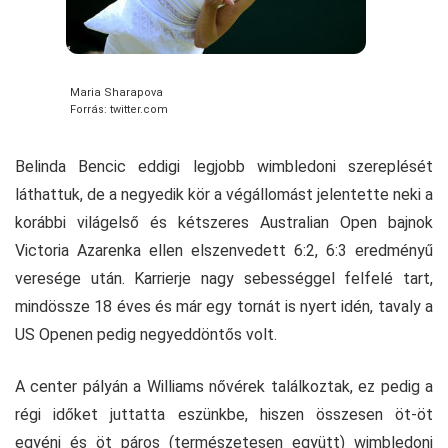
Maria Sharapova
Forrás: twitter.com
Belinda Bencic eddigi legjobb wimbledoni szereplését
láthattuk, de a negyedik kör a végállomást jelentette neki a
korábbi világelső és kétszeres Australian Open bajnok
Victoria Azarenka ellen elszenvedett 6:2, 6:3 eredményű
veresége után. Karrierje nagy sebességgel felfelé tart,
mindössze 18 éves és már egy tornát is nyert idén, tavaly a
US Openen pedig negyeddöntős volt.
A center pályán a Williams nővérek találkoztak, ez pedig a
régi időket juttatta eszünkbe, hiszen összesen öt-öt
egyéni és öt páros (természetesen együtt) wimbledoni