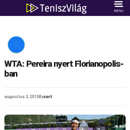
MENU

WTA: Pereira nyert Florianopolis-
ban
augusztus 3, 2015
By
cort