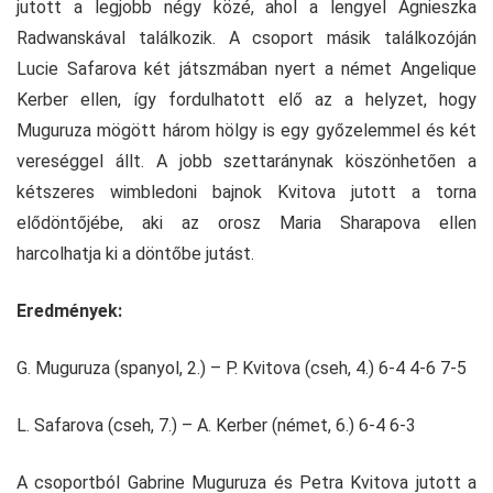
jutott a legjobb négy közé, ahol a lengyel Agnieszka
Radwanskával találkozik. A csoport másik találkozóján
Lucie Safarova két játszmában nyert a német Angelique
Kerber ellen, így fordulhatott elő az a helyzet, hogy
Muguruza mögött három hölgy is egy győzelemmel és két
vereséggel állt. A jobb szettaránynak köszönhetően a
kétszeres wimbledoni bajnok Kvitova jutott a torna
elődöntőjébe, aki az orosz Maria Sharapova ellen
harcolhatja ki a döntőbe jutást.
Eredmények:
G. Muguruza (spanyol, 2.) – P. Kvitova (cseh, 4.) 6-4 4-6 7-5
L. Safarova (cseh, 7.) – A. Kerber (német, 6.) 6-4 6-3
A csoportból Gabrine Muguruza és Petra Kvitova jutott a