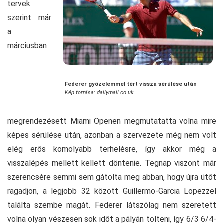
tervek
szerint már
a
márciusban
Federer győzelemmel tért vissza sérülése után
Kép forrása: dailymail.co.uk
megrendezésett Miami Openen megmutatatta volna mire
képes sérülése után, azonban a szervezete még nem volt
elég erős komolyabb terhelésre, így akkor még a
visszalépés mellett kellett döntenie. Tegnap viszont már
szerencsére semmi sem gátolta meg abban, hogy újra ütőt
ragadjon, a legjobb 32 között Guillermo-Garcia Lopezzel
találta szembe magát. Federer látszólag nem szeretett
volna olyan vészesen sok időt a pályán tölteni, így 6/3 6/4-