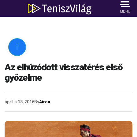
MENU

Az elhúzódott visszatérés első
győzelme
április 13, 2016
By
Airon