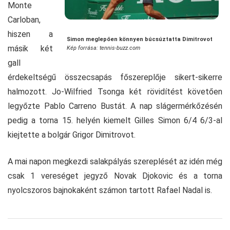
Monte
Carloban,
hiszen a
Simon meglepően könnyen búcsúztatta Dimitrovot
másik két
Kép forrása: tennis-buzz.com
gall
érdekeltségű összecsapás főszereplője sikert-sikerre
halmozott. Jo-Wilfried Tsonga két rövidítést követően
legyőzte Pablo Carreno Bustát. A nap slágermérkőzésén
pedig a torna 15. helyén kiemelt Gilles Simon 6/4 6/3-al
kiejtette a bolgár Grigor Dimitrovot.
A mai napon megkezdi salakpályás szereplését az idén még
csak 1 vereséget jegyző Novak Djokovic és a torna
nyolcszoros bajnokaként számon tartott Rafael Nadal is.