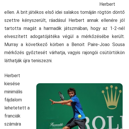
Herbert
ellen. A brit játékos első idei salakos tornáján rögtön döntő
szettre kényszerült, ráadásul Herbert annak ellenére jól
tartotta magát a harmadik játszmában, hogy az 1-2-nél
elveszített adogatójátéka végül a mérkőzésébe került.
Murray a következő körben a Benoit Paire-Joao Sousa
mérkőzés győztesét várhatja, vagyis rajongói csütörtökön
láthatják újra teniszezni.
Herbert
kiesése
minimális
fájdalom
lehetetett a
franciák
számára