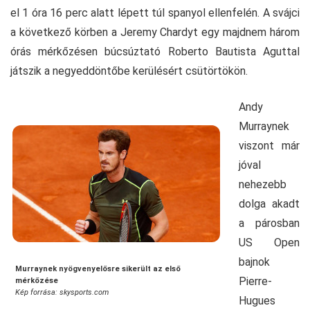
el 1 óra 16 perc alatt lépett túl spanyol ellenfelén. A svájci
a következő körben a Jeremy Chardyt egy majdnem három
órás mérkőzésen búcsúztató Roberto Bautista Aguttal
játszik a negyeddöntőbe kerülésért csütörtökön.
Andy
Murraynek
viszont már
jóval
nehezebb
dolga akadt
a párosban
US Open
bajnok
Murraynek nyögvenyelősre sikerült az első
Pierre-
mérkőzése
Kép forrása: skysports.com
Hugues