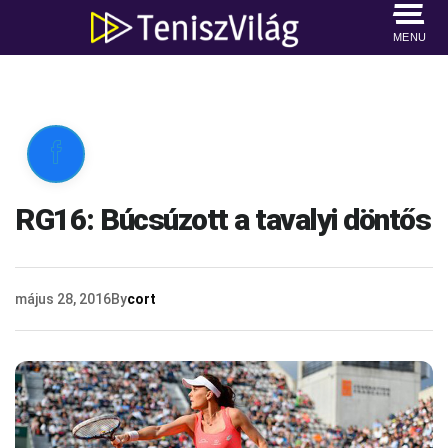
MENU

RG16: Búcsúzott a tavalyi döntős
május 28, 2016
By
cort