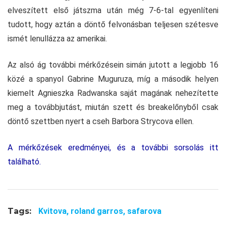
elveszített első játszma után még 7-6-tal egyenlíteni
tudott, hogy aztán a döntő felvonásban teljesen szétesve
ismét lenullázza az amerikai.
Az alsó ág további mérkőzésein simán jutott a legjobb 16
közé a spanyol Gabrine Muguruza, míg a második helyen
kiemelt Agnieszka Radwanska saját magának nehezítette
meg a továbbjutást, miután szett és breakelőnyből csak
döntő szettben nyert a cseh Barbora Strycova ellen.
A mérkőzések eredményei, és a további sorsolás itt
található.
Tags:
Kvitova,
roland garros,
safarova