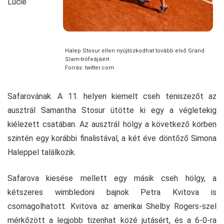
Lucie
Halep Stosur ellen nyújtózkodhat tovább első Grand
Slam-trófeájáért
Forrás: twitter.com
Safarovának. A 11. helyen kiemelt cseh teniszezőt az
ausztrál Samantha Stosur ütötte ki egy a végletekig
kiélezett csatában. Az ausztrál hölgy a következő körben
szintén egy korábbi finalistával, a két éve döntőző Simona
Haleppel találkozik.
Safarova kiesése mellett egy másik cseh hölgy, a
kétszeres wimbledoni bajnok Petra Kvitova is
csomagolhatott. Kvitova az amerikai Shelby Rogers-szel
mérkőzött a legjobb tizenhat közé jutásért, és a 6-0-ra