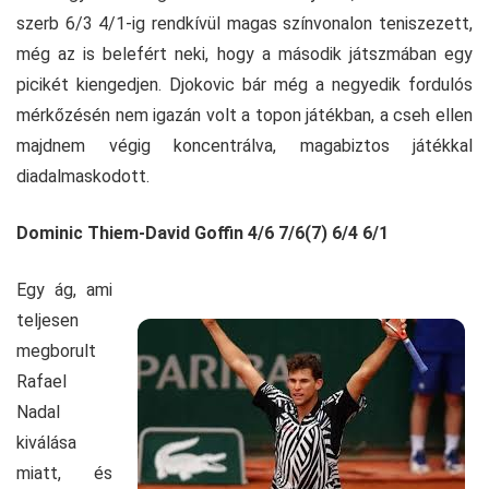
szerb 6/3 4/1-ig rendkívül magas színvonalon teniszezett,
még az is belefért neki, hogy a második játszmában egy
picikét kiengedjen. Djokovic bár még a negyedik fordulós
mérkőzésén nem igazán volt a topon játékban, a cseh ellen
majdnem végig koncentrálva, magabiztos játékkal
diadalmaskodott.
Dominic Thiem-David Goffin 4/6 7/6(7) 6/4 6/1
Egy ág, ami
teljesen
megborult
Rafael
Nadal
kiválása
miatt, és