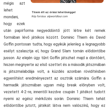
mégis azt
lehet
Thiem élt az óriási lehetőséggel
mondani,
Kép forrása: atpworldtour.com
hogy ezek
után papírforma negyeddöntő jött létre két remek
formában lévő játékos között. Dominic Thiem és David
Goffin pontosan tudta, hogy egyikük jelenleg a legnagyobb
esélyt szalasztja el, hogy Grand Slam tornán elődöntőbe
jusson. Az elején úgy tűnt Goffin játszhat majd a döntőért,
hiszen megnyerte az első szettet és a második játszmában
is játszmalabdája volt, a küzdés azonban rövidítésben
egyenlítést eredményezett az osztrák számára. Goffin a
harmadik játszmában ugyan még break előnyben volt,
vezetett 4-2-re, innentől kezdve csupán 1 játékot tudott
nyerni az egész mérkőzés során. Dominic Thiem tehát
elődöntőbe jutott, játékát látva nem valószínű, hogy ez