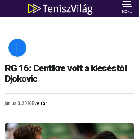
MENU

RG 16: Centikre volt a kieséstől
Djokovic
június 3, 2016
By
Airon