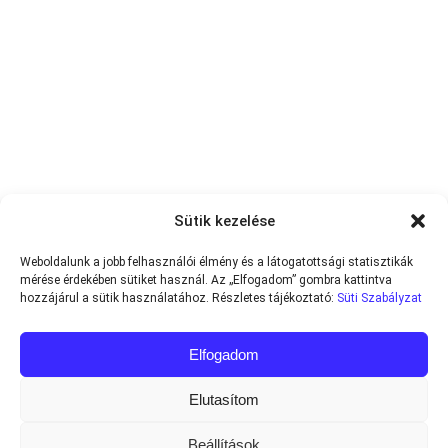
Sütik kezelése
Weboldalunk a jobb felhasználói élmény és a látogatottsági statisztikák
mérése érdekében sütiket használ. Az „Elfogadom” gombra kattintva
hozzájárul a sütik használatához. Részletes tájékoztató:
Süti Szabályzat
Elfogadom
Elutasítom
Beállítások
Minden jog fenntartva © 2013-2026
Teniszvilag.com
|
Impresszum
|