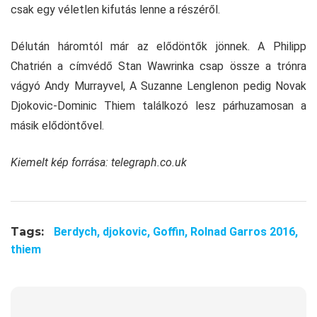
csak egy véletlen kifutás lenne a részéről.
Délután háromtól már az elődöntők jönnek. A Philipp
Chatrién a címvédő Stan Wawrinka csap össze a trónra
vágyó Andy Murrayvel, A Suzanne Lenglenon pedig Novak
Djokovic-Dominic Thiem találkozó lesz párhuzamosan a
másik elődöntővel.
Kiemelt kép forrása: telegraph.co.uk
Tags:
Berdych,
djokovic,
Goffin,
Rolnad Garros 2016,
thiem