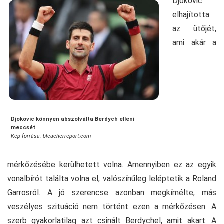
Djokovic
elhajította
az ütőjét,
ami akár a
Djokovic könnyen abszolválta Berdych elleni
meccsét
Kép forrása: bleacherreport.com
mérkőzésébe kerülhetett volna. Amennyiben ez az egyik
vonalbírót találta volna el, valószínűleg leléptetik a Roland
Garrosról. A jó szerencse azonban megkímélte, más
veszélyes szituáció nem történt ezen a mérkőzésen. A
szerb gyakorlatilag azt csinált Berdychel, amit akart. A