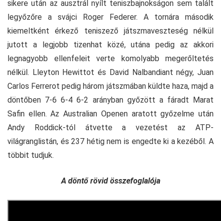
sikere után az ausztrál nyílt teniszbajnokságon sem talált
legyőzőre a svájci Roger Federer. A tornára második
kiemeltként érkező teniszező játszmaveszteség nélkül
jutott a legjobb tizenhat közé, utána pedig az akkori
legnagyobb ellenfeleit verte komolyabb megerőltetés
nélkül. Lleyton Hewittot és David Nalbandiant négy, Juan
Carlos Ferrerot pedig három játszmában küldte haza, majd a
döntőben 7-6 6-4 6-2 arányban győzött a fáradt Marat
Safin ellen. Az Australian Openen aratott győzelme után
Andy Roddick-tól átvette a vezetést az ATP-
világranglistán, és 237 hétig nem is engedte ki a kezéből. A
többit tudjuk.
A döntő rövid összefoglalója