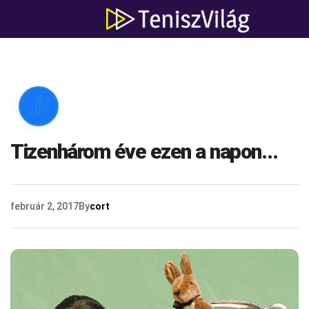

Tizenhárom éve ezen a napon…
február 2, 2017
By
cort