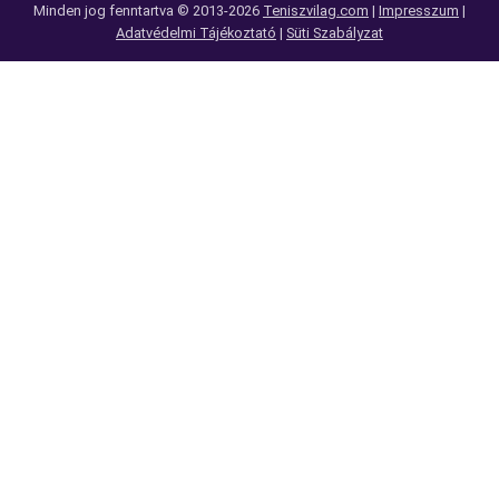
Minden jog fenntartva © 2013-2026
Teniszvilag.com
|
Impresszum
|
Adatvédelmi Tájékoztató
|
Süti Szabályzat