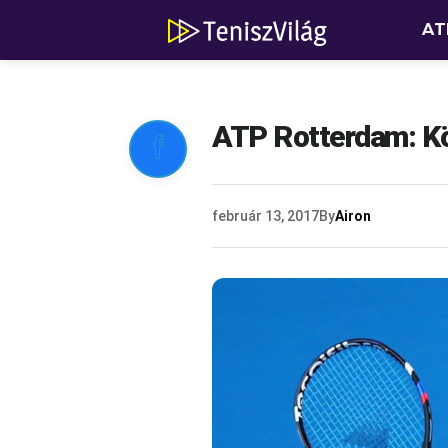
AT
ATP Rotterdam: Kö

február 13, 2017
By
Airon