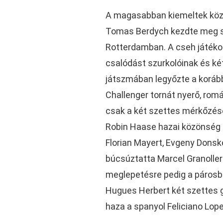
A magasabban kiemeltek közü
Tomas Berdych kezdte meg s
Rotterdamban. A cseh játék
csalódást szurkolóinak és k
játszmában legyőzte a korá
Challenger tornát nyerő, rom
csak a két szettes mérkőzése
Robin Haase hazai közönség e
Florian Mayert, Evgeny Donsk
búcsúztatta Marcel Granoller
meglepetésre pedig a párosba
Hugues Herbert két szettes 
haza a spanyol Feliciano Lope