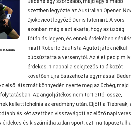
Bedene egy szorosabb, majd egy simább
szettben legyőzte az Australian Openen No
Djokovicot legyőző Denis Istomint. A sors
azonban mégis azt akarta, hogy az üzbég
főtáblás legyen, és ennek érdekében sérülé
miatt Roberto Bautista Agutot játék nélkül
i Istomin
búcsúztatta a versenytől. Az élet pedig mil
érdekes, 1 nappal a selejtezős találkozót
követően újra összehozta egymással Beden
 Az első játszmát könnyedén nyerte meg az üzbég, majd
folytatásban. Az angol játékos nem tört ettől össze,
nek kellett loholnia az eredmény után. Eljött a Tiebreak, 
dtabb és két szettben visszavágott az előző napi vere
 érdekes és kiszámíthatatlan sport, ezt ma tapasztalha