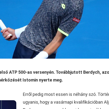
első ATP 500-as versenyén. Továbbjutott Berdych, az
mérkőzését Istomin nyerte meg.
Erről pedig most essen is néhány szó. Törté
ugyanis, hogy a vasárnapi kvalifikációban Al