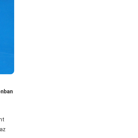
onban
nt
jaz