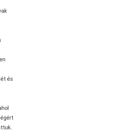
vak
s
yen
ét és
ahol
ségért
ttuk.