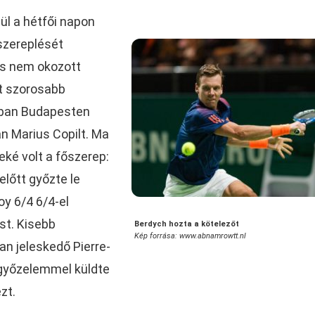
l a hétfői napon
zereplését
os nem okozott
ét szorosabb
bban Budapesten
án Marius Copilt. Ma
ké volt a főszerep:
lőtt győzte le
oy 6/4 6/4-el
st. Kisebb
Berdych hozta a kötelezőt
Kép forrása: www.abnamrowtt.nl
n jeleskedő Pierre-
győzelemmel küldte
zt.