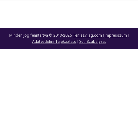
Minden jog fenntartva © 2013-2026
Teniszvilag.com
|
Impresszum
|
Adatvédelmi Tájékoztató
|
Süti Szabályzat