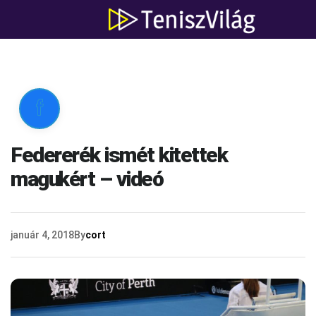

Federerék ismét kitettek
magukért – videó
január 4, 2018
By
cort