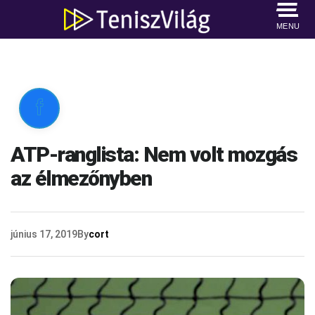
MENU

ATP-ranglista: Nem volt mozgás
az élmezőnyben
június 17, 2019
By
cort