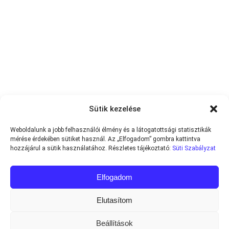
Sütik kezelése
Weboldalunk a jobb felhasználói élmény és a látogatottsági statisztikák
mérése érdekében sütiket használ. Az „Elfogadom” gombra kattintva
hozzájárul a sütik használatához. Részletes tájékoztató:
Süti Szabályzat
Elfogadom
Elutasítom
Beállítások
Minden jog fenntartva © 2013-2026
Teniszvilag.com
|
Impresszum
|