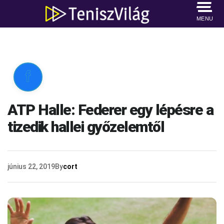
MENU

ATP Halle: Federer egy lépésre a
tizedik hallei győzelemtől
június 22, 2019
By
cort