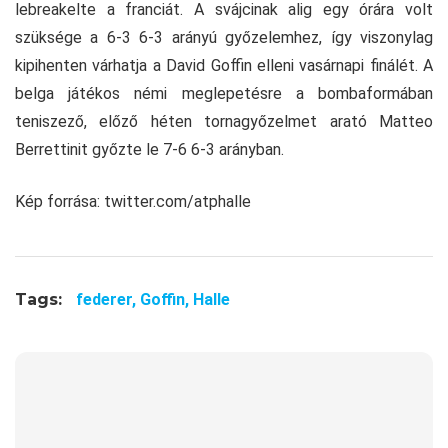
lebreakelte a franciát. A svájcinak alig egy órára volt
szüksége a 6-3 6-3 arányú győzelemhez, így viszonylag
kipihenten várhatja a David Goffin elleni vasárnapi finálét. A
belga játékos némi meglepetésre a bombaformában
teniszező, előző héten tornagyőzelmet arató Matteo
Berrettinit győzte le 7-6 6-3 arányban.
Kép forrása: twitter.com/atphalle
Tags:
federer,
Goffin,
Halle