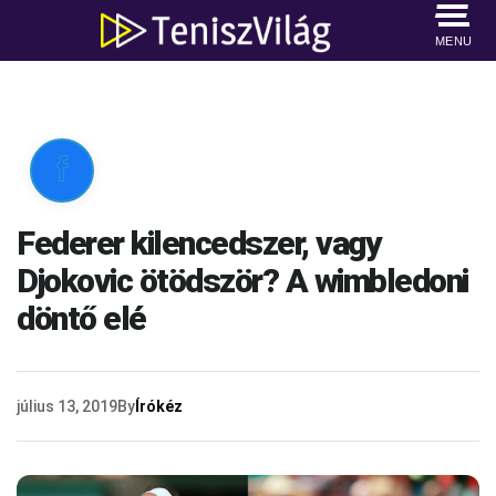
MENU

Federer kilencedszer, vagy
Djokovic ötödször? A wimbledoni
döntő elé
július 13, 2019
By
Írókéz