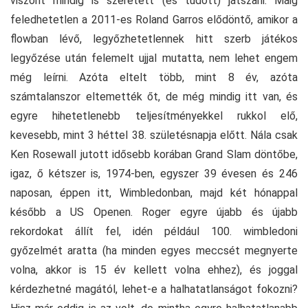
viszont mindig is szeretett (és tudott) játszani. Máig
feledhetetlen a 2011-es Roland Garros elődöntő, amikor a
flowban lévő, legyőzhetetlennek hitt szerb játékos
legyőzése után felemelt ujjal mutatta, nem lehet engem
még leírni. Azóta eltelt több, mint 8 év, azóta
számtalanszor eltemették őt, de még mindig itt van, és
egyre hihetetlenebb teljesítményekkel rukkol elő,
kevesebb, mint 3 héttel 38. születésnapja előtt. Nála csak
Ken Rosewall jutott idősebb korában Grand Slam döntőbe,
igaz, ő kétszer is, 1974-ben, egyszer 39 évesen és 246
naposan, éppen itt, Wimbledonban, majd két hónappal
később a US Openen. Roger egyre újabb és újabb
rekordokat állít fel, idén például 100. wimbledoni
győzelmét aratta (ha minden egyes meccsét megnyerte
volna, akkor is 15 év kellett volna ehhez), és joggal
kérdezhetné magától, lehet-e a halhatatlanságot fokozni?