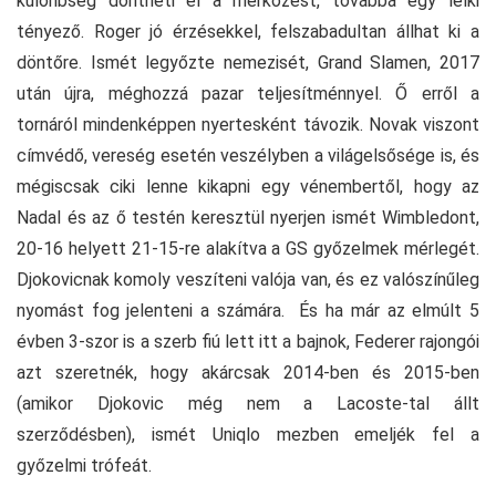
különbség döntheti el a mérkőzést, továbbá egy lelki
tényező. Roger jó érzésekkel, felszabadultan állhat ki a
döntőre. Ismét legyőzte nemezisét, Grand Slamen, 2017
után újra, méghozzá pazar teljesítménnyel. Ő erről a
tornáról mindenképpen nyertesként távozik. Novak viszont
címvédő, vereség esetén veszélyben a világelsősége is, és
mégiscsak ciki lenne kikapni egy vénembertől, hogy az
Nadal és az ő testén keresztül nyerjen ismét Wimbledont,
20-16 helyett 21-15-re alakítva a GS győzelmek mérlegét.
Djokovicnak komoly veszíteni valója van, és ez valószínűleg
nyomást fog jelenteni a számára. És ha már az elmúlt 5
évben 3-szor is a szerb fiú lett itt a bajnok, Federer rajongói
azt szeretnék, hogy akárcsak 2014-ben és 2015-ben
(amikor Djokovic még nem a Lacoste-tal állt
szerződésben), ismét Uniqlo mezben emeljék fel a
győzelmi trófeát.