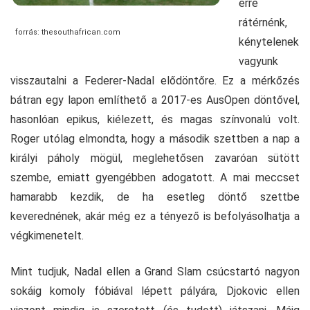
erre
rátérnénk,
forrás: thesouthafrican.com
kénytelenek
vagyunk
visszautalni a Federer-Nadal elődöntőre. Ez a mérkőzés
bátran egy lapon említhető a 2017-es AusOpen döntővel,
hasonlóan epikus, kiélezett, és magas színvonalú volt.
Roger utólag elmondta, hogy a második szettben a nap a
királyi páholy mögül, meglehetősen zavaróan sütött
szembe, emiatt gyengébben adogatott. A mai meccset
hamarabb kezdik, de ha esetleg döntő szettbe
keverednének, akár még ez a tényező is befolyásolhatja a
végkimenetelt.
Mint tudjuk, Nadal ellen a Grand Slam csúcstartó nagyon
sokáig komoly fóbiával lépett pályára, Djokovic ellen