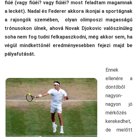
fiúé (vagy fiúéi? vagy fiúiéi? most feladtam magamnak
a leckét). Nadal és Federer akkora ikonjai a sportágnak
a rajongók szemében, olyan olimposzi magasságú
trónusokon ülnek, ahová Novak Djokovic valószínűleg
soha nem fog tudni felkapaszkodni, még akkor sem, ha
végül mindkettőnél eredményesebben fejezi majd be
pályafutását.
Ennek
ellenére a
döntőből
nagyon-
nagyon jó
mérkőzés
kerekedhet,
de mielőtt