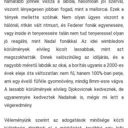
hamarabb jönnek vissza a labdái, hasonlóan jól szervál,
viszont lényegesen jobban fogad, mint a mallorcai. Ezek a
tények mellette szólnak. Nem olyan ügyes viszont a
hálónál, ritkán vált ritmust, és Federer fonák egyeneseire,
vagy inside in tenyereseire talán nem tud tenyeressel olyan
jó reagálni, mint Nadal fonákkal. Az idei wimbledoni
körülmények elvileg kicsit lassabbak, mint azt
megszokhatták. Ennek valószínűleg az időjárás, és a
nagyobb méretű labdák az okai, a borítás ugyanis a 2000-es
évek eleje óta változatlan: nem fű, hanem 100%-ban perje,
ami egy évelő fűféle gyomnövény, mindig 8mm-esre vágva.
A lassabb körülmények elvileg Djokovicnak kedveznek, de
ugyanennyire kedveztek Nadalnak is, mégis mi lett a
végeredmény.
Véleményünk szerint az adogatások minősége közti