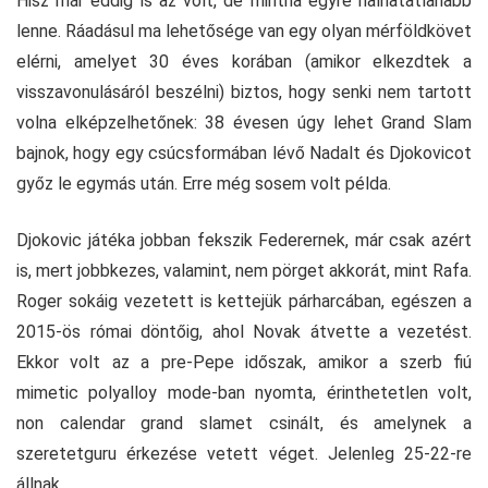
Hisz már eddig is az volt, de mintha egyre halhatatlanabb
lenne. Ráadásul ma lehetősége van egy olyan mérföldkövet
elérni, amelyet 30 éves korában (amikor elkezdtek a
visszavonulásáról beszélni) biztos, hogy senki nem tartott
volna elképzelhetőnek: 38 évesen úgy lehet Grand Slam
bajnok, hogy egy csúcsformában lévő Nadalt és Djokovicot
győz le egymás után. Erre még sosem volt példa.
Djokovic játéka jobban fekszik Federernek, már csak azért
is, mert jobbkezes, valamint, nem pörget akkorát, mint Rafa.
Roger sokáig vezetett is kettejük párharcában, egészen a
2015-ös római döntőig, ahol Novak átvette a vezetést.
Ekkor volt az a pre-Pepe időszak, amikor a szerb fiú
mimetic polyalloy mode-ban nyomta, érinthetetlen volt,
non calendar grand slamet csinált, és amelynek a
szeretetguru érkezése vetett véget. Jelenleg 25-22-re
állnak.