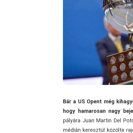
Bár a US Opent még kihagyn
hogy hamarosan nagy bejel
pályára Juan Martin Del Pot
médián keresztül közölte ra