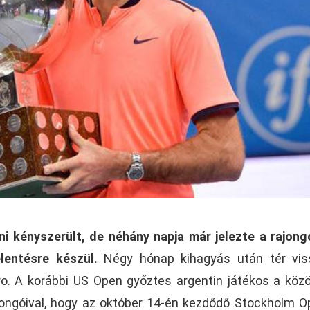
i kényszerült, de néhány napja már jelezte a rajong
entésre készül.
Négy hónap kihagyás után tér vis
ro. A korábbi US Open győztes argentin játékos a köz
jongóival, hogy az október 14-én kezdődő Stockholm 