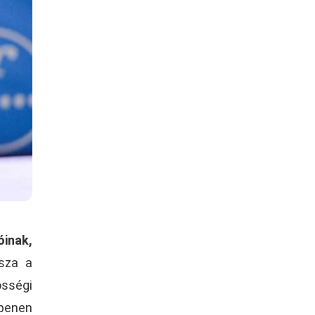
óinak,
sza a
össégi
Openen