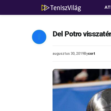
AT
Del Potro visszatér

augusztus 30, 2019
By
cort