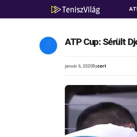
AT
ATP Cup: Sérült Dj

január 6, 2020
By
cort