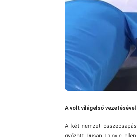
A volt világelső vezetéséve
A két nemzet összecsapásán
győzött Dusan Lajovic ellen