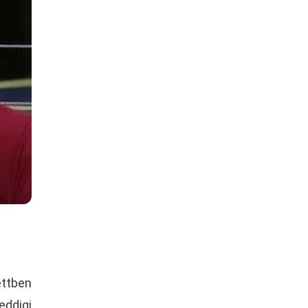
ettben
eddigi