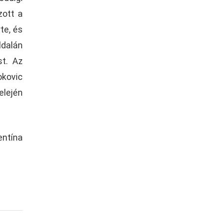
zott a
te, és
ldalán
st. Az
kovic
elején
entína