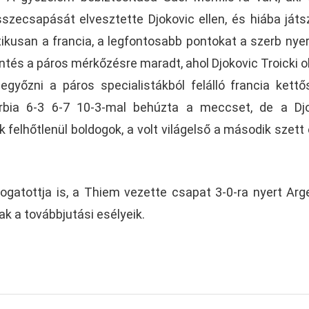
szecsapását elvesztette Djokovic ellen, és hiába játs
ikusan a francia, a legfontosabb pontokat a szerb nyer
döntés a páros mérkőzésre maradt, ahol Djokovic Troicki o
egyőzni a páros specialistákból felálló francia kettő
rbia 6-3 6-7 10-3-mal behúzta a meccset, de a Djo
felhőtlenül boldogok, a volt világelső a második szett 
logatottja is, a Thiem vezette csapat 3-0-ra nyert Arg
k a továbbjutási esélyeik.