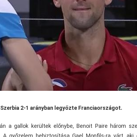
l Szerbia 2-1 arányban legyőzte Franciaországot.
 a gallok kerültek előnybe, Benoit Paire három sz
. A győzelem bebiztosítása Gael Monfils-ra várt, aki 