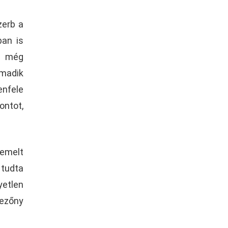
zerb a
ban is
re még
rmadik
enfele
ontot,
iemelt
 tudta
yetlen
mezőny