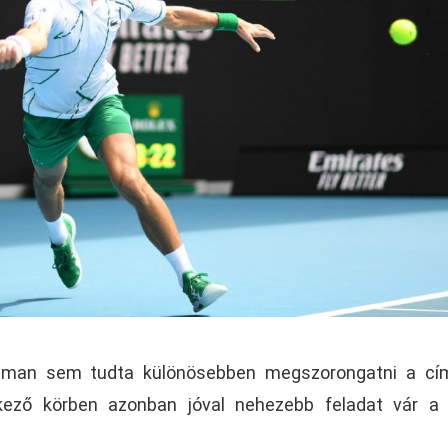
tzman sem tudta különösebben megszorongatni a cí
tkező körben azonban jóval nehezebb feladat vár a