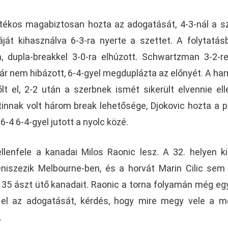
tékos magabiztosan hozta az adogatását, 4-3-nál a s
ját kihasználva 6-3-ra nyerte a szettet. A folytatás
n, dupla-breakkel 3-0-ra elhúzott. Schwartzman 3-2-
már nem hibázott, 6-4-gyel megduplázta az előnyét. A ha
t el, 2-2 után a szerbnek ismét sikerült elvennie ell
innak volt három break lehetősége, Djokovic hozta a p
 6-4 6-4-gyel jutott a nyolc közé.
ellenfele a kanadai Milos Raonic lesz. A 32. helyen k
eniszezik Melbourne-ben, és a horvát Marin Cilic sem
35 ászt ütő kanadait. Raonic a torna folyamán még eg
 el az adogatását, kérdés, hogy mire megy vele a 
.