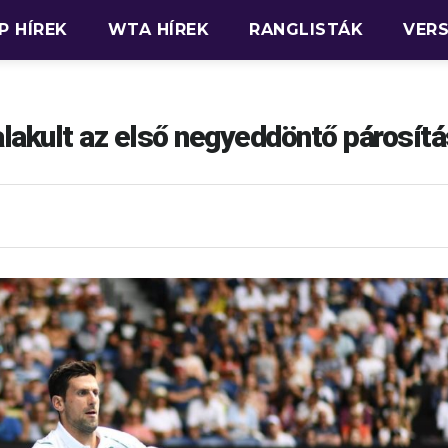
P HÍREK
WTA HÍREK
RANGLISTÁK
VER
lakult az első negyeddöntő párosít