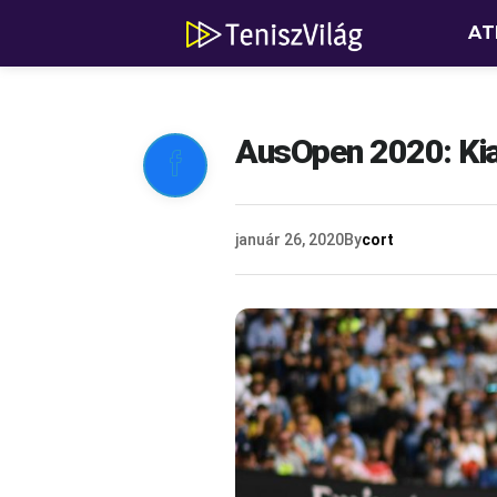
AT
AusOpen 2020: Kia

január 26, 2020
By
cort