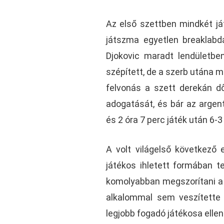
Az első szettben mindkét já
játszma egyetlen breaklabdá
Djokovic maradt lendületbe
szépített, de a szerb utána 
felvonás a szett derekán dől
adogatását, és bár az argent
és 2 óra 7 perc játék után 6-3
A volt világelső következő 
játékos ihletett formában t
komolyabban megszorítani a 
alkalommal sem veszítette
legjobb fogadó játékosa ellen