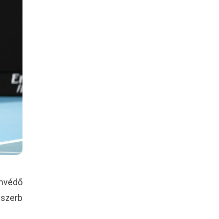
mvédő
 szerb