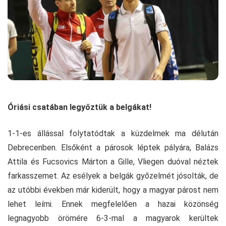
Óriási csatában legyőztük a belgákat!
1-1-es állással folytatódtak a küzdelmek ma délután
Debrecenben. Elsőként a párosok léptek pályára, Balázs
Attila és Fucsovics Márton a Gille, Vliegen duóval néztek
farkasszemet. Az esélyek a belgák győzelmét jósolták, de
az utóbbi években már kiderült, hogy a magyar párost nem
lehet leírni. Ennek megfelelően a hazai közönség
legnagyobb örömére 6-3-mal a magyarok kerültek