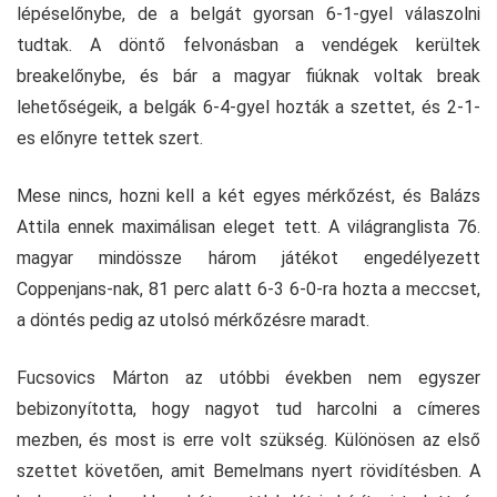
lépéselőnybe, de a belgát gyorsan 6-1-gyel válaszolni
tudtak. A döntő felvonásban a vendégek kerültek
breakelőnybe, és bár a magyar fiúknak voltak break
lehetőségeik, a belgák 6-4-gyel hozták a szettet, és 2-1-
es előnyre tettek szert.
Mese nincs, hozni kell a két egyes mérkőzést, és Balázs
Attila ennek maximálisan eleget tett. A világranglista 76.
magyar mindössze három játékot engedélyezett
Coppenjans-nak, 81 perc alatt 6-3 6-0-ra hozta a meccset,
a döntés pedig az utolsó mérkőzésre maradt.
Fucsovics Márton az utóbbi években nem egyszer
bebizonyította, hogy nagyot tud harcolni a címeres
mezben, és most is erre volt szükség. Különösen az első
szettet követően, amit Bemelmans nyert rövidítésben. A