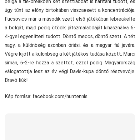
belga a tie-breakben két szettlabdát is hárítani tudott, és
úgy tűnt az előny birtokában visszaesett a koncentrációja.
Fucsovics már a második szett első játékában lebreakelte
a belgát, majd pedig ötödik játszmalabdáját kihasználva 6-
4-gyel egyenlíteni tudott. Döntő meccs, döntő szett. A tét
nagy, a különbség azonban óriási, és a magyar fiú javára.
Végre kijött a különbség a két játékos tudása között, Marci
simán, 6-2-re hozza a szettet, ezzel pedig Magyarország
válogatottja lesz az év végi Davis-kupa döntő részvevője.
Bravó fiúk!
Kép forrása: facebook.com/huntennis