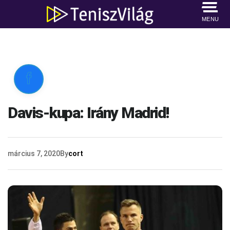
MENU

Davis-kupa: Irány Madrid!
március 7, 2020
By
cort