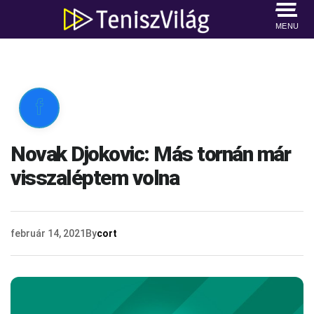
MENU

Novak Djokovic: Más tornán már
visszaléptem volna
február 14, 2021
By
cort