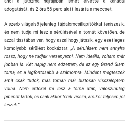
ahol a játszma hajrájában ismét elvette a kanadai
adogatását, és 2 óra 56 perc alatt lezárta a meccset.
A szerb világelső jelenleg fájdalomcsillapítókkal teniszezik,
és nem tudja mi lesz a sérülésével a tornát követően, de
azzal tisztában van, hogy azzal hogy játszik, egy esetleges
komolyabb sérülést kockáztat.
„A sérülésem nem annyira
rossz, hogy ne tudjak versenyezni. Nem ideális, voltam már
jobban is. Két napig nem edzettem, de ez egy Grand Slam
torna, ez a legfontosabb a számomra. Mindent megteszek
amit csak tudok, más tornán már biztosan visszaléptem
volna. Nem érdekel mi lesz a torna után, valószínűleg
pihenőt tartok, és csak akkor térek vissza, amikor teljesen jól
leszek.”