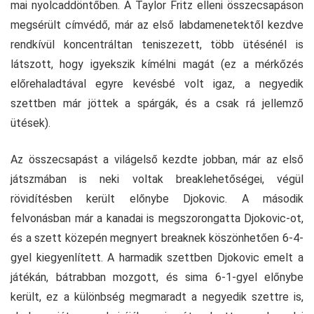
mai nyolcaddöntőben. A Taylor Fritz elleni összecsapáson
megsérült címvédő, már az első labdamenetektől kezdve
rendkívül koncentráltan teniszezett, több ütésénél is
látszott, hogy igyekszik kímélni magát (ez a mérkőzés
előrehaladtával egyre kevésbé volt igaz, a negyedik
szettben már jöttek a spárgák, és a csak rá jellemző
ütések).
Az összecsapást a világelső kezdte jobban, már az első
játszmában is neki voltak breaklehetőségei, végül
rövidítésben került előnybe Djokovic. A második
felvonásban már a kanadai is megszorongatta Djokovic-ot,
és a szett közepén megnyert breaknek köszönhetően 6-4-
gyel kiegyenlített. A harmadik szettben Djokovic emelt a
játékán, bátrabban mozgott, és sima 6-1-gyel előnybe
került, ez a különbség megmaradt a negyedik szettre is,