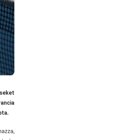
éseket
ancia
pta.
mazza,