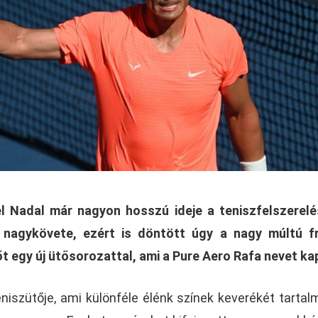
el Nadal már nagyon hosszú ideje a teniszfelszerel
nagykövete, ezért is döntött úgy a nagy múltú fr
t egy új ütősorozattal, ami a Pure Aero Rafa nevet ka
niszütője, ami különféle élénk színek keverékét tartal