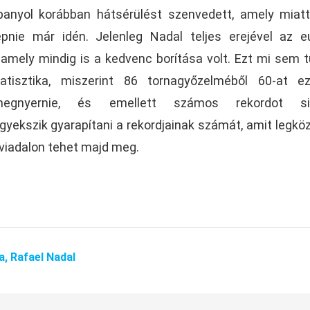
anyol korábban hátsérülést szenvedett, amely miat
lépnie már idén. Jelenleg Nadal teljes erejével az e
 amely mindig is a kedvenc borítása volt. Ezt mi sem t
atisztika, miszerint 86 tornagyőzelméből 60-at e
 megnyernie, és emellett számos rekordot sik
s igyekszik gyarapítani a rekordjainak számát, amit legkö
 viadalon tehet majd meg.
a,
Rafael Nadal