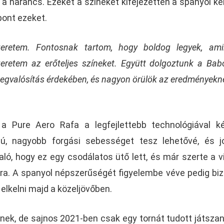
és a narancs. Ezeket a színeket kifejezetten a spanyol ké
pont ezeket.
eretem. Fontosnak tartom, hogy boldog legyek, am
zeretem az erőteljes színeket. Együtt dolgoztunk a Babo
megvalósítás érdekében, és nagyon örülök az eredményekn
a Pure Aero Rafa a legfejlettebb technológiával ké
sú, nagyobb forgási sebességet tesz lehetővé, és 
való, hogy ez egy csodálatos ütő lett, és már szerte a v
ra. A spanyol népszerűségét figyelembe véve pedig bi
lkelni majd a közeljövőben.
ének, de sajnos 2021-ben csak egy tornát tudott játszani