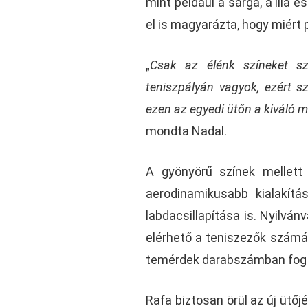
mint például a sárga, a lila 
el is magyarázta, hogy miért 
„
Csak az élénk színeket sz
teniszpályán vagyok, ezért s
ezen az egyedi ütőn a kiváló 
mondta Nadal.
A gyönyörű színek mellett 
aerodinamikusabb kialakítá
labdacsillapítása is. Nyilván
elérhető a teniszezők számá
temérdek darabszámban fog e
Rafa biztosan örül az új ütőj