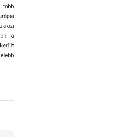
t több
urópai
ükrözi
zen a
erült
zelebb