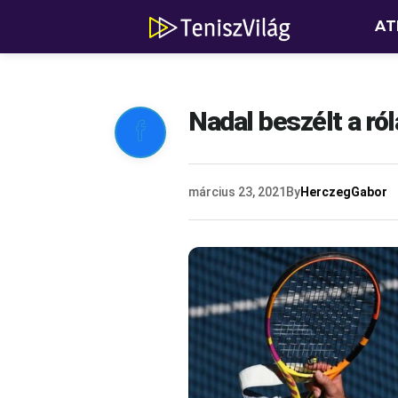
AT
Nadal beszélt a ról

március 23, 2021
By
HerczegGabor