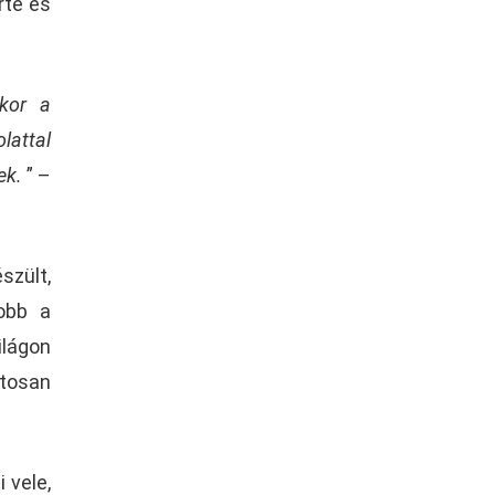
rte és
ikor a
lattal
ek.
” –
szült,
jobb a
ilágon
ztosan
 vele,