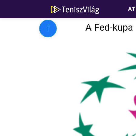
AT
A Fed-kupa 
