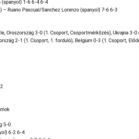
o (spanyol) 1-6 6-4 6-4
i) – Ruano Pascual/Sanchez Lorenzo (spanyol) 7-6 6-3
e, Oroszország 3-0 (1. Csoport, Csoportmérkőzés), Ukrajna 3-0 
szág 2-1 (1. Csoport, 1. forduló), Belgium 0-3 (1. Csoport, Előd
-2
lamok
g 5-0
yol) 6-2 6-4