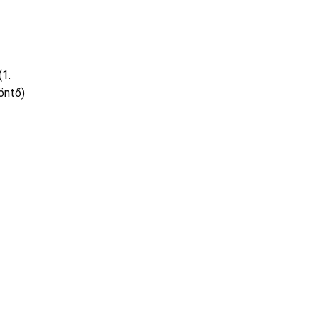
(1.
öntő)