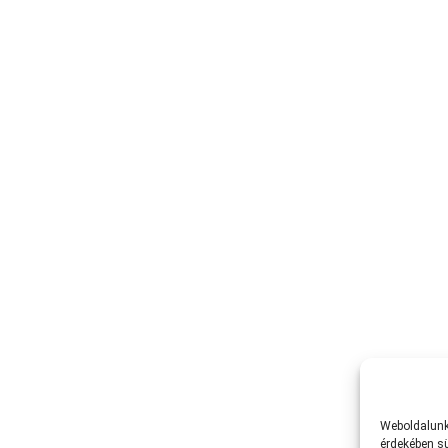
Weboldalunk 
érdekében sü