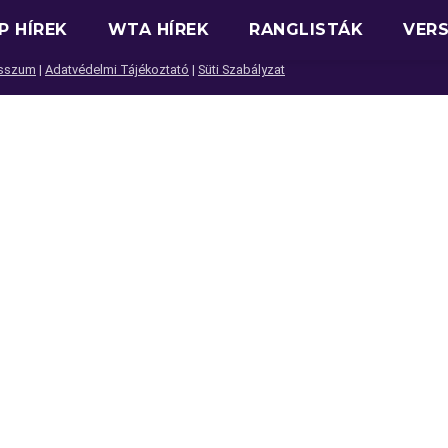
P HÍREK
WTA HÍREK
RANGLISTÁK
VER
sszum
|
Adatvédelmi Tájékoztató
|
Süti Szabályzat