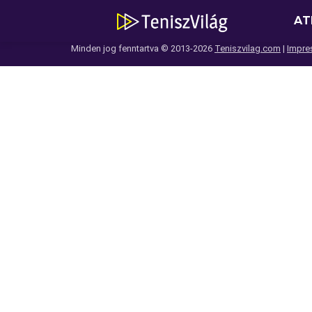
AT
Minden jog fenntartva © 2013-2026
Teniszvilag.com
|
Impre