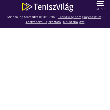
MENU
Minden jog fenntartva © 2013-2026
Teniszvilag.com
|
Impresszum
|
Adatvédelmi Tájékoztató
|
Süti Szabályzat