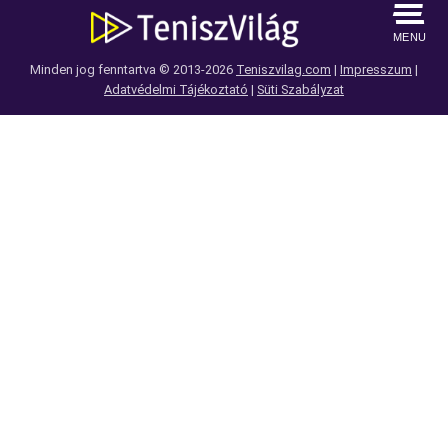
MENU
Minden jog fenntartva © 2013-2026
Teniszvilag.com
|
Impresszum
|
Adatvédelmi Tájékoztató
|
Süti Szabályzat