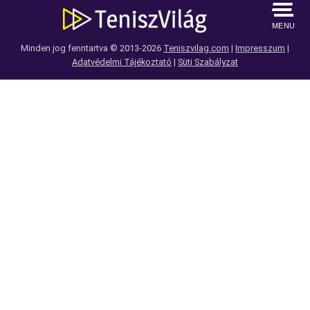
MENU
Minden jog fenntartva © 2013-2026
Teniszvilag.com
|
Impresszum
|
Adatvédelmi Tájékoztató
|
Süti Szabályzat