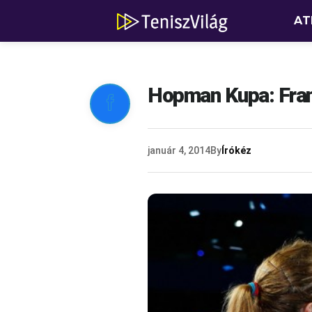
AT
Hopman Kupa: Fran

január 4, 2014
By
Írókéz