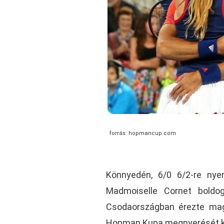
forrás: hopmancup.com
Könnyedén, 6/0 6/2-re nye
Madmoiselle Cornet boldog
Csodaországban érezte magát
Hopman Kupa megnyerését ka