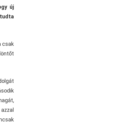
gy új
tudta
a csak
döntőt
dolgát
ásodik
magát,
 azzal
ancsak