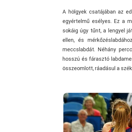
A hölgyek csatájában az edd
egyértelmű esélyes. Ez a m
sokáig úgy tűnt, a lengyel j
ellen, és mérkőzéslabdához
meccslabdát. Néhány percce
hosszú és fárasztó labdamen
összeomlott, ráadásul a szék