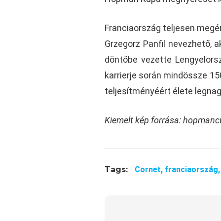
Franciaország teljesen megé
Grzegorz Panfil nevezhető, ak
döntőbe vezette Lengyelorszá
karrierje során mindössze 15
teljesítményéért élete legnag
Kiemelt kép forrása: hopman
Tags:
Cornet,
franciaország