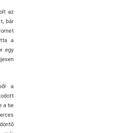
olt az
t, bár
Cornet
otta a
or egy
ljesen
ből a
odott
 a tie
erces
döntő