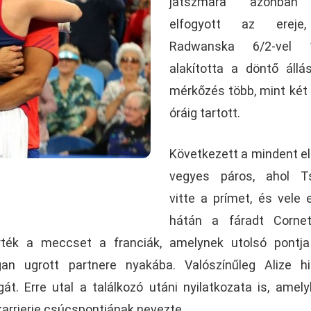
játszmára azonban
elfogyott az ereje
Radwanska 6/2-vel 1
alakította a döntő állá
mérkőzés több, mint két 
óráig tartott.
Következett a mindent e
vegyes páros, ahol T
vitte a prímet, és vele 
hátán a fáradt Cornet-
rték a meccset a franciák, amelynek utolsó pontja
an ugrott partnere nyakába. Valószínűleg Alize hi
. Erre utal a találkozó utáni nyilatkozata is, amel
rrierje csúcspontjának nevezte.