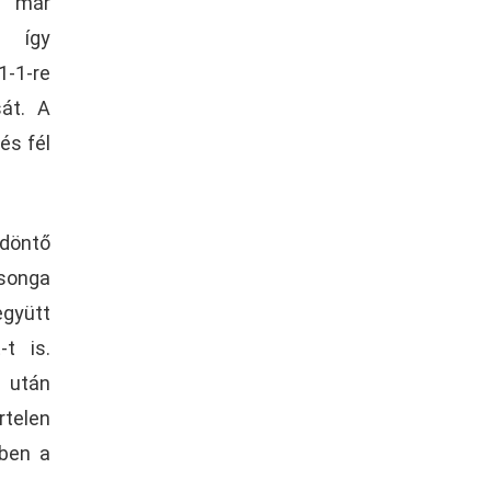
 már
, így
-1-re
sát. A
és fél
ldöntő
songa
együtt
t is.
 után
rtelen
yben a