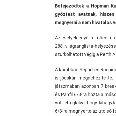
Befejeződtek a Hopman Kup
győztest avatnak, hisze
megnyerni a nem hivatalos 
Az esélyek egyértelműen a fra
288. világranglista-helyezés
szurkolhatott végig a Perth A
A korábban Seppit és Raonicot
is jócskán megnehezítette. 
játszmában azonban 7 breakl
és Panfil 6/3-ra hozta a más
volt elfoglalva, hogy kihag
6/3-ra megnyerte az utolsó f