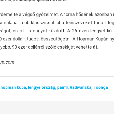
rdemelte a végső győzelmet. A torna hősének azonban
i nálánál több klasszissal jobb teniszezőket tudott leg
got, és ott is nagyot küzdött. A 26 éves lengyel fiú 
0 ezer dollárt tudott összeütögetni. A Hopman Kupán ny
yobb, 90 ezer dollárról szóló csekkjét vehette át.
cup.com
,
hopman kupa,
lengyelország,
panfil,
Radwanska,
Tsonga