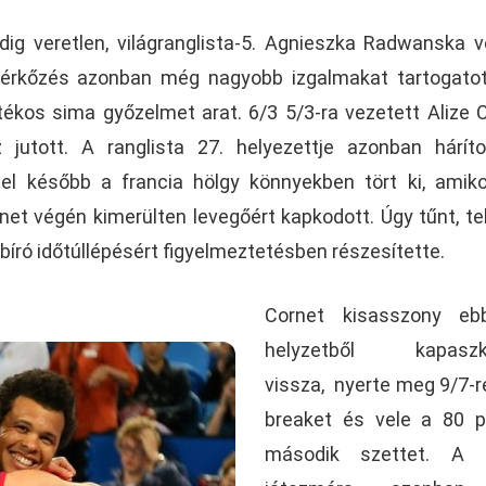
ig veretlen, világranglista-5. Agnieszka Radwanska v
érkőzés azonban még nagyobb izgalmakat tartogatot
átékos sima győzelmet arat. 6/3 5/3-ra vezetett Alize 
 jutott. A ranglista 27. helyezettje azonban hárít
l később a francia hölgy könnyekben tört ki, amik
et végén kimerülten levegőért kapkodott. Úgy tűnt, te
bíró időtúllépésért figyelmeztetésben részesítette.
Cornet kisasszony eb
helyzetből kapaszk
vissza, nyerte meg 9/7-re
breaket és vele a 80 p
második szettet. A 