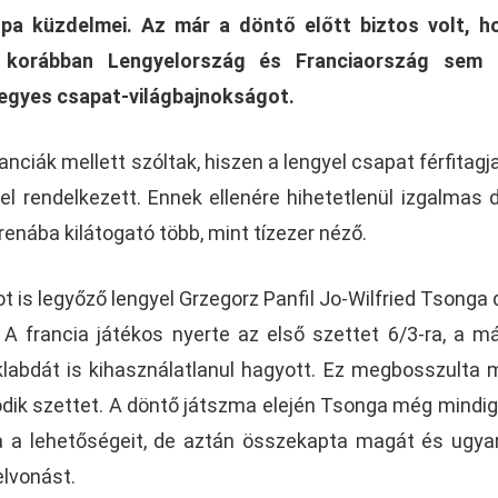
a küzdelmei. Az már a döntő előtt biztos volt, ho
n korábban Lengyelország és Franciaország sem 
vegyes csapat-világbajnokságot.
nciák mellett szóltak, hiszen a lengyel csapat férfitagj
sel rendelkezett. Ennek ellenére hihetetlenül izgalmas 
renába kilátogató több, mint tízezer néző.
 is legyőző lengyel Grzegorz Panfil Jo-Wilfried Tsonga 
A francia játékos nyerte az első szettet 6/3-ra, a m
abdát is kihasználatlanul hagyott. Ez megbosszulta 
odik szettet. A döntő játszma elején Tsonga még mindig
yta a lehetőségeit, de aztán összekapta magát és ugy
elvonást.