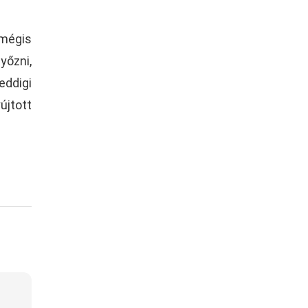
 mégis
yőzni,
eddigi
újtott