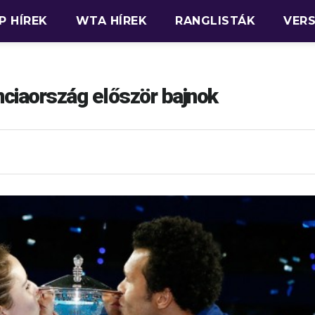
P HÍREK
WTA HÍREK
RANGLISTÁK
VER
ciaország először bajnok